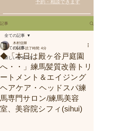
予約・相談できます
記事
全ての記事
木村信輝
全ての記事
1月4日
読了時間: 4分
◆「本日は殿ヶ谷戸庭園
新しいカタログ
へ・・」練馬髪質改善トリ
ートメント＆エイジング
ヘアケア・ヘッドスパ練
馬専門サロン/練馬美容
室、美容院シフィ(sihui)