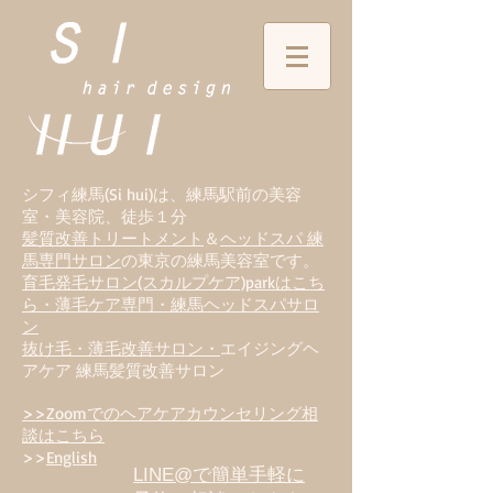
シフィ練馬(Si hui)は、
練
馬駅前の美容
室・美容院、徒歩１分
髪質改善トリートメント
＆
ヘッドスパ 練
馬専門サロン
の東京の練馬美容室です。
育毛発毛サロン(スカルプケア)parkはこち
ら・薄毛ケア専門・練馬ヘッドスパサロ
ン
抜け毛・薄毛改善サロン・
エイジングヘ
アケア 練馬髪質改善サロン
>>Zoomでのヘアケアカウンセリング相
談はこちら
>>
English
LINE@で簡単手軽に