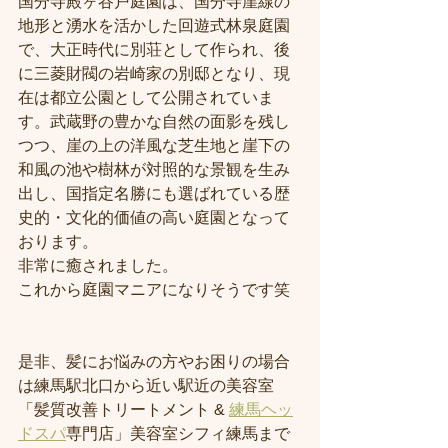
国分寺殿ヶ谷戸庭園は、国分寺崖線の
地形と湧水を活かした回遊式林泉庭園
で、大正時代に別荘として作られ、後
に三菱財閥の岩崎家の別邸となり、現
在は都立公園として公開されていま
す。武蔵野の豊かな自然の面影を残し
つつ、崖の上の洋風な芝生地と崖下の
和風の池や樹林が対照的な景観を生み
出し、国指定名勝にも選ばれている歴
史的・文化的価値の高い庭園となって
おります。
非常に癒されました。
これから庭園マニアになりそうです笑
是非、髪にお悩みの方やお困りの場合
は練馬駅北口から近い駅近の美容室
「髪質改善トリートメント & 
練馬ヘッ
ドスパ
専門店」美容室シフィ練馬まで