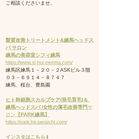
ご相談くださいませ。
髪質改善トリートメント&練馬ヘッドス
パ サロン
練馬の美容室
シフィ練馬
https://www.si-hui-nerima.com/
練馬区練馬１－２０－２ASKビル３階
０３－６９１４－８７４７
練馬、桜台、豊島園
ヒト幹細胞スカルプケア(発毛育毛)＆ 
練馬ヘッドスパ /女性の薄毛改善専門
サ
ロン
【PARK練馬】
https://park.hp.peraichi.com/
インスタはこちら
⬇︎