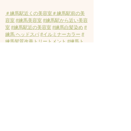
＃練馬駅近くの美容室
＃練馬駅前の美
容室
#練馬美容室
#練馬駅から近い美容
室
#練馬駅近の美容室
#練馬白髪染め
#
練馬 ヘッドスパ
#イルミナーカラー
#
練馬髪質改善トリートメント
#練馬ト
リートメント
#素髪トリートメント
#練
馬駅から近くの美容室
#練馬ヘッドス
パ
#練馬美容院
#オーガニックカラー
#
縮毛矯正
#練馬発毛
#練馬トリートメ
ント
#髪にお悩みの方の練馬美容室
#ヘ
ッドスパ練馬
#練馬ヘッドマッサージ
#
練馬美容室
#エイジングケア
#エイジン
グ毛
#アンチエイジング
#男性型脱毛
症
#練馬AGA
#女性型脱毛症
#練馬
FAGA
 #練馬薄毛
#練馬駅前のヘッドス
パサロン
#練馬エイジングケアサロン
#
練馬駅前のエイジングケアサロン
#ヘ