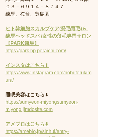
０３－６９１４－８７４７
練馬、桜台、豊島園
ヒト幹細胞スカルプケア(発毛育毛)＆ 
練馬ヘッドスパ /女性の薄毛専門サロン
【PARK練馬】
https://park.hp.peraichi.com/
インスタはこちら
⬇︎
https://www.instagram.com/nobuterukim
ura/
睡眠美容はこちら
⬇︎
https://sumyeon-miyongsumyeon-
miyong.jimdosite.com
アメブロはこちら⬇︎
https://ameblo.jp/sinhui/entry-