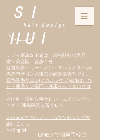
シフィ練馬(Si hui)は、
練
馬駅前の美容
室・美容院、徒歩１分
髪質改善トリートメント
＆
ヘッドスパ 練
馬専門サロン
の東京の練馬美容室です。
育毛発毛サロン(スカルプケア)parkはこち
ら・薄毛ケア専門・練馬ヘッドスパサロ
ン
抜け毛・薄毛改善サロン・
エイジングヘ
アケア 練馬髪質改善サロン
>>Zoomでのヘアケアカウンセリング相
談はこちら
>>
English
LINE@で簡単手軽に