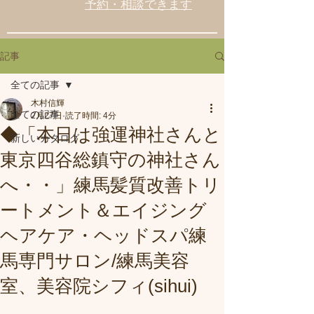
予約・相談できます
記事
全ての記事
木村信輝
全ての記事
2月27日
読了時間: 4分
◆「本日は強運神社さんと
新しいカタログ
東京四谷総鎮守の神社さん
へ・・」練馬髪質改善トリ
ートメント＆エイジング
ヘアケア・ヘッドスパ練
馬専門サロン/練馬美容
室、美容院シフィ(sihui)