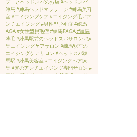
プーとヘッドスパのお店
#ヘッドスパ
練馬
#練馬ヘッドマッサージ
#練馬美容
室
#エイジングケア
#エイジング毛
#ア
ンチエイジング
#男性型脱毛症
#練馬
AGA
#女性型脱毛症
#練馬FAGA
 #練馬
薄毛
#練馬駅前のヘッドスパサロン
#練
馬エイジングケアサロン
#練馬駅前の
エイジングケアサロン
#ヘッドスパ練
馬駅
#練馬美容室
#エイジングヘア練
馬
#髪のアンチエイジング専門サロン
#
髪質改善トリートメント練馬
#ヘッド
スパ練馬
#練馬リンパマッサージ
#練馬
ヘッドスパ
#練馬ヘッドマッサージ
#ホ
ットペッパービューティーの口コミあ
てにならない
#練馬駅ヘッドスパ
#豊島
園ヘッドスパ
#髪改善
#髪質
#脳疲労改
善
#東京ヘッドスパ
#トステアトリート
メント
#ヘッドスパ練馬駅
#髪質改善練
馬区
#ヘッドスパ東京
#睡眠美容
#髪質