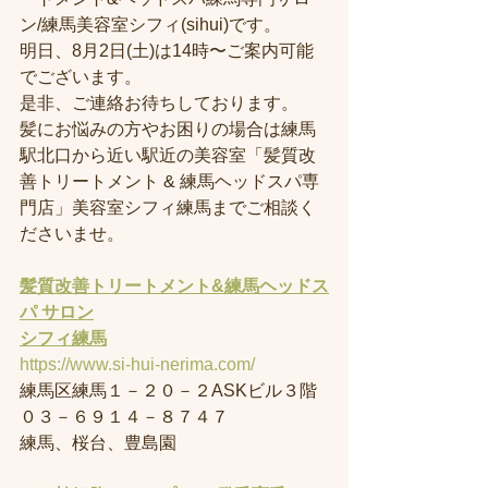
ン/練馬美容室シフィ(sihui)です。
明日、8月2日(土)は14時〜ご案内可能
でございます。
是非、ご連絡お待ちしております。
髪にお悩みの方やお困りの場合は練馬
駅北口から近い駅近の美容室「髪質改
善トリートメント & 練馬ヘッドスパ専
門店」美容室シフィ練馬までご相談く
ださいませ。
髪質改善トリートメント&練馬ヘッドス
パ サロン
シフィ練馬
https://www.si-hui-nerima.com/
練馬区練馬１－２０－２ASKビル３階
０３－６９１４－８７４７
練馬、桜台、豊島園