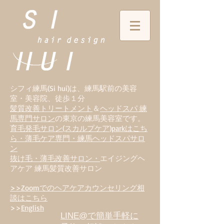
シフィ練馬(Si hui)は、
練
馬駅前の美容
室・美容院、徒歩１分
髪質改善トリートメント
＆
ヘッドスパ 練
馬専門サロン
の東京の練馬美容室です。
育毛発毛サロン(スカルプケア)parkはこち
ら・薄毛ケア専門・練馬ヘッドスパサロ
ン
抜け毛・薄毛改善サロン・
エイジングヘ
アケア 練馬髪質改善サロン
>>Zoomでのヘアケアカウンセリング相
談はこちら
>>
English
LINE@で簡単手軽に