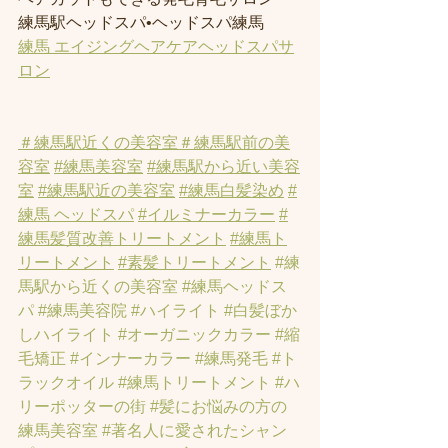
練馬駅ヘッドスパ•ヘッドスパ練馬
練馬 エイジングヘアケアヘッドスパサ
ロン
＃練馬駅近くの美容室
＃練馬駅前の美
容室
#練馬美容室
#練馬駅から近い美容
室
#練馬駅近の美容室
#練馬白髪染め
#
練馬 ヘッドスパ
#イルミナーカラー
#
練馬髪質改善トリートメント
#練馬ト
リートメント
#素髪トリートメント
#練
馬駅から近くの美容室
#練馬ヘッドス
パ
#練馬美容院
#ハイライト
#白髪ぼか
しハイライト
#オーガニックカラー
#縮
毛矯正
#インナーカラー
#練馬発毛
#ト
ラックオイル
#練馬トリートメント
#ハ
リーポッターの街
#髪にお悩みの方の
練馬美容室
#著名人に愛されたシャン