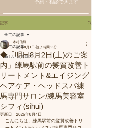
予約・相談できます
記事
全ての記事
木村信輝
全ての記事
2025年8月1日
読了時間: 3分
◆「明日8月2日(土)のご案
新しいカタログ
内」練馬駅前の髪質改善ト
リートメント&エイジング
ヘアケア・ヘッドスパ練
馬専門サロン/練馬美容室
シフィ(sihui)
更新日：
2025年8月4日
こんにちは、練馬駅前の髪質改善トリ
ートメント&ヘッドスパ練馬専門サロ