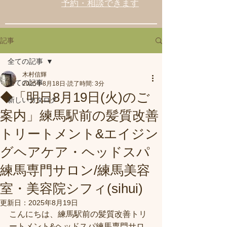
予約・相談できます
記事
全ての記事
木村信輝
全ての記事
2025年8月18日
読了時間: 3分
◆「明日8月19日(火)のご
新しいカタログ
案内」練馬駅前の髪質改善
トリートメント&エイジン
グヘアケア・ヘッドスパ
練馬専門サロン/練馬美容
室・美容院シフィ(sihui)
更新日：
2025年8月19日
こんにちは、練馬駅前の髪質改善トリ
ートメント&ヘッドスパ練馬専門サロ