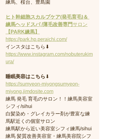
練馬、桜台、豊島園
ヒト幹細胞スカルプケア(発毛育毛)＆ 
練馬ヘッドスパ /薄毛改善専門
サロン
【PARK練馬】
https://park.hp.peraichi.com/
インスタはこちら⬇︎
https://www.instagram.com/nobuterukim
ura/
睡眠美容はこちら
⬇︎
https://sumyeon-miyongsumyeon-
miyong.jimdosite.com
練馬 発毛 育毛のサロン！！練馬美容室
シフィ/sihui 
白髪染め・グレイカラー剤が豊富な練
馬駅近くの個室サロン
練馬駅から近い美容室シフィ練馬/sihui 
練馬 髪質改善美容室・練馬美容院シフ