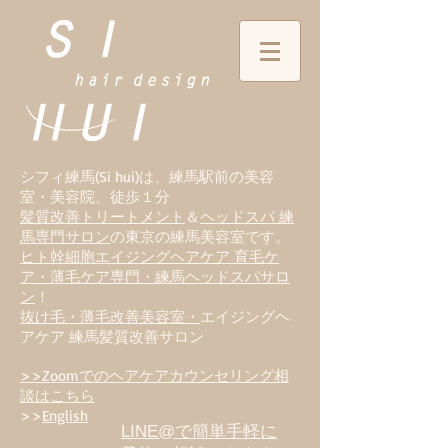
シフィ練馬(Si hui)は、
練
馬駅前の美容
室・美容院、徒歩１分
髪質改善トリートメント
＆
ヘッドスパ 練
馬専門サロン
の東京の練馬美容室です。
ヒト幹細胞エイジングヘアケア 育毛ケ
ア・薄毛ケア専門・練馬ヘッドスパサロ
ン
！
抜け毛・薄毛改善美容室・
エイジングヘ
アケア 練馬髪質改善サロン
>>Zoomでのヘアケアカウンセリング相
談はこちら
>>
English
LINE@で簡単手軽に