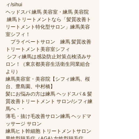
ィ/sihui 
ヘッドスパ 練馬 美容室・練馬 美容院
 練馬トリートメントなら「髪質改善ト
リートメント特化型サロン」練馬美容
室シフィ！
　プライベートサロン　練馬 髪質改善
トリートメント美容室シフィ
 シフィ練馬は感染防止対策点検済みサ
ロン！（東京都美容生活衛生同業組合
より） 
練馬美容室・美容院【シフィ練馬、桜
台、豊島園、中村橋】
髪にお悩みの方は練馬 ヘッドスパ & 髪
質改善トリートメント サロン/シフィ練
馬へ・・
薄毛・抜け毛改善サロン練馬 ヘッドマ
ッサージ サロン
練馬ヒト幹細胞 トリートメントサロン
男性型脱毛症（AGA) 女性型脱毛症 