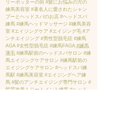
リーポッターの街
#髪にお悩みの方の
練馬美容室
#著名人に愛されたシャン
プーとヘッドスパのお店
#ヘッドスパ
練馬
#練馬ヘッドマッサージ
#練馬美容
室
#エイジングケア
#エイジング毛
#ア
ンチエイジング
#男性型脱毛症
#練馬
AGA
#女性型脱毛症
#練馬FAGA
 #練馬
薄毛
#練馬駅前のヘッドスパサロン
#練
馬エイジングケアサロン
#練馬駅前の
エイジングケアサロン
#ヘッドスパ練
馬駅
#練馬美容室
#エイジングヘア練
馬
#髪のアンチエイジング専門サロン
#
髪質改善トリートメント練馬
#ヘッド
スパ練馬
#練馬リンパマッサージ
#練馬
ヘッドスパ
#練馬ヘッドマッサージ
#ホ
ットペッパービューティーの口コミあ
てにならない
#練馬駅ヘッドスパ
#豊島
園ヘッドスパ
#髪改善
#髪質
#脳疲労改
善
#東京ヘッドスパ
#トステアトリート