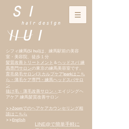
シフィ練馬(Si hui)は、
練
馬駅前の美容
室・美容院、徒歩１分
髪質改善トリートメント
＆
ヘッドスパ 練
馬専門サロン
の東京の練馬美容室です。
育毛発毛サロン(スカルプケア)parkはこち
ら・薄毛ケア専門・練馬ヘッドスパサロ
ン
抜け毛・薄毛改善サロン・
エイジングヘ
アケア 練馬髪質改善サロン
>>Zoomでのヘアケアカウンセリング相
談はこちら
>>
English
LINE@で簡単手軽に