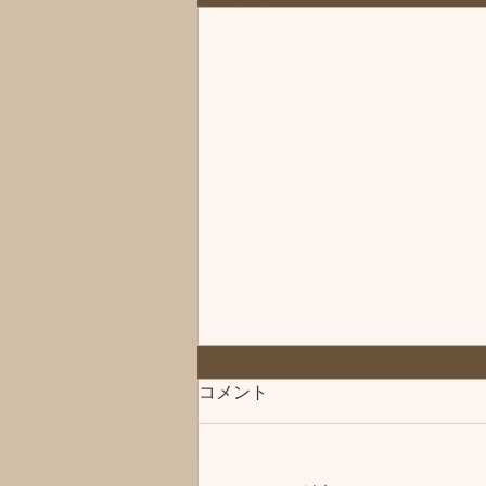
◆「お知らせ」練馬髪質改善
コメント
トリートメント＆エイジング
ヘアケア・ヘッドスパ練馬専
こんにちは、練馬髪質改善トリー
門サロン/練馬美容室、練馬美
トメント＆ヘッドスパ練馬専門サ