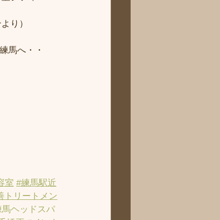
より） 
ィ練馬へ・・
容室
#練馬駅近
善トリートメン
練馬ヘッドスパ