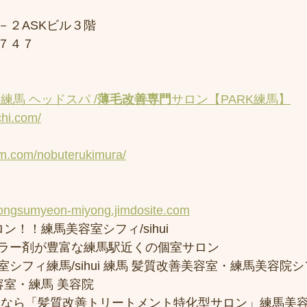
－２ASKビル３階
７４７
練馬 ヘッドスパ /
薄毛改善専門
サロン【PARK練馬】
chi.com/
am.com/nobuterukimura/
yongsumyeon-miyong.jimdosite.com
ン！！練馬美容室シフィ/sihui 
ラー剤が豊富な練馬駅近くの個室サロン
フィ練馬/sihui 練馬 髪質改善美容室・練馬美容院シフィ/
容室・練馬 美容院
トなら「髪質改善トリートメント特化型サロン」練馬美