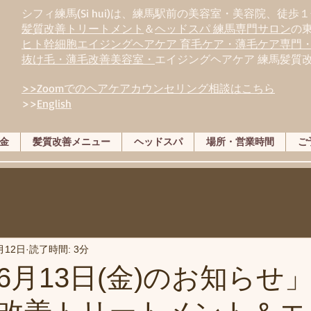
シフィ練馬(Si hui)は、
練
馬駅前の美容室・美容院、徒歩１
髪質改善トリートメント
＆
ヘッドスパ 練馬専門サロン
の
ヒト幹細胞エイジングヘアケア 育毛ケア・薄毛ケア専門
抜け毛・薄毛改善美容室・
エイジングヘアケア 練馬髪質
>>Zoomでのヘアケアカウンセリング相談はこちら
>>
English
金
髪質改善メニュー
ヘッドスパ
場所・営業時間
ご
月12日
読了時間: 3分
6月13日(金)のお知らせ