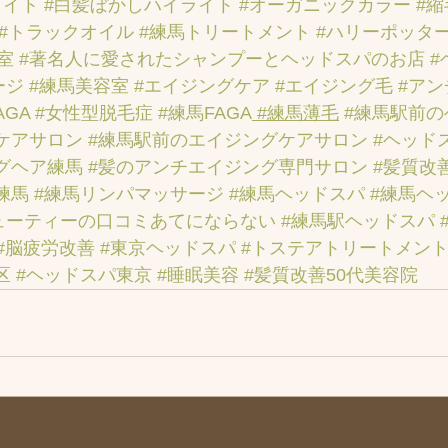
ライト
#白髪ぼかしハイライト
#オーガニックカラー
#
#トラックオイル
#練馬トリートメント
#ハリーポッタ
室
#著名人に愛されたシャンプーとヘッドスパのお店
#
ージ
#練馬美容室
#エイジングケア
#エイジング毛
#ア
AGA
#女性型脱毛症
#練馬FAGA
 #練馬薄毛
#練馬駅前
ケアサロン
#練馬駅前のエイジングケアサロン
#ヘッド
グヘア練馬
#髪のアンチエイジング専門サロン
#髪質改
練馬
#練馬リンパマッサージ
#練馬ヘッドスパ
#練馬ヘ
ューティーの口コミあてにならない
#練馬駅ヘッドスパ
#脳疲労改善
#東京ヘッドスパ
#トステアトリートメン
区
#ヘッドスパ東京
#睡眠美容
#髪質改善50代美容院