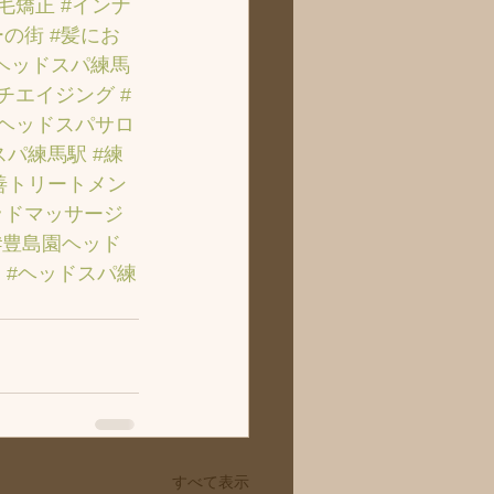
縮毛矯正
#インナ
ーの街
#髪にお
ヘッドスパ練馬
ンチエイジング
#
のヘッドスパサロ
スパ練馬駅
#練
善トリートメン
ッドマッサージ
#豊島園ヘッド
ト
#ヘッドスパ練
すべて表示