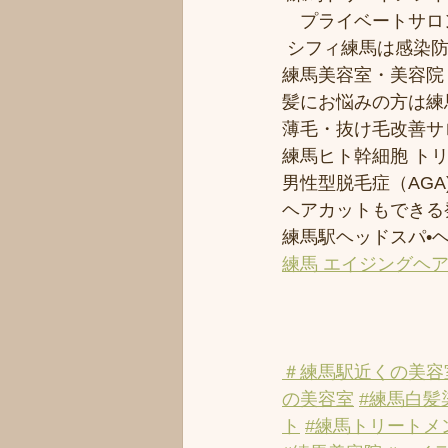
　プライベートサロ
 シフィ練馬は感染
練馬美容室・美容院
髪にお悩みの方は練馬
薄毛・抜け毛改善サ
練馬ヒト幹細胞 ト
男性型脱毛症（AGA)
ヘアカットもできる
練馬駅ヘッドスパ•
練馬 エイジングヘ
＃練馬駅近くの美容
の美容室
#練馬白髪
ト
#練馬トリートメ