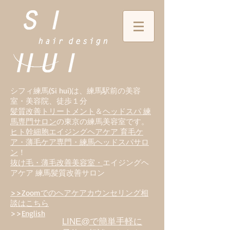
シフィ練馬(Si hui)は、
練
馬駅前の美容
室・美容院、徒歩１分
髪質改善トリートメント
＆
ヘッドスパ 練
馬専門サロン
の東京の練馬美容室です。
ヒト幹細胞エイジングヘアケア 育毛ケ
ア・薄毛ケア専門・練馬ヘッドスパサロ
ン
！
抜け毛・薄毛改善美容室・
エイジングヘ
アケア 練馬髪質改善サロン
>>Zoomでのヘアケアカウンセリング相
談はこちら
>>
English
LINE@で簡単手軽に