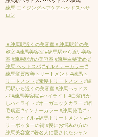
練馬駅ヘッドスパ•ヘッドスパ練馬
練馬 エイジングヘアケアヘッドスパサ
ロン
＃練馬駅近くの美容室
＃練馬駅前の美
容室
#練馬美容室
#練馬駅から近い美容
室
#練馬駅近の美容室
#練馬白髪染め
#
練馬 ヘッドスパ
#イルミナーカラー
#
練馬髪質改善トリートメント
#練馬ト
リートメント
#素髪トリートメント
#練
馬駅から近くの美容室
#練馬ヘッドス
パ
#練馬美容院
#ハイライト
#白髪ぼか
しハイライト
#オーガニックカラー
#縮
毛矯正
#インナーカラー
#練馬発毛
#ト
ラックオイル
#練馬トリートメント
#ハ
リーポッターの街
#髪にお悩みの方の
練馬美容室
#著名人に愛されたシャン