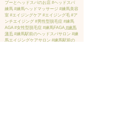
プーとヘッドスパのお店
#ヘッドスパ
練馬
#練馬ヘッドマッサージ
#練馬美容
室
#エイジングケア
#エイジング毛
#ア
ンチエイジング
#男性型脱毛症
#練馬
AGA
#女性型脱毛症
#練馬FAGA
 #練馬
薄毛
#練馬駅前のヘッドスパサロン
#練
馬エイジングケアサロン
#練馬駅前の
エイジングケアサロン
#ヘッドスパ練
馬駅
#練馬美容室
#エイジングヘア練
馬
#髪のアンチエイジング専門サロン
#
髪質改善トリートメント練馬
#ヘッド
スパ練馬
#練馬リンパマッサージ
#練馬
ヘッドスパ
#練馬ヘッドマッサージ
#ホ
ットペッパービューティーの口コミあ
てにならない
#練馬駅ヘッドスパ
#豊島
園ヘッドスパ
#髪改善
#髪質
#脳疲労改
善
#東京ヘッドスパ
#トステアトリート
メント
#ヘッドスパ練馬駅
#髪質改善練
馬区
#ヘッドスパ東京
#睡眠美容
#髪質