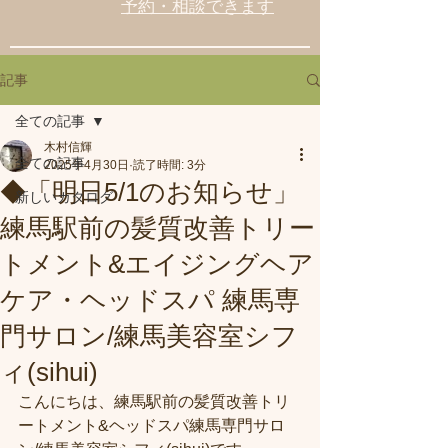
予約・相談できます
記事
全ての記事
木村信輝
全ての記事
2025年4月30日
読了時間: 3分
◆「明日5/1のお知らせ」
新しいカタログ
練馬駅前の髪質改善トリー
トメント&エイジングヘア
ケア・ヘッドスパ 練馬専
門サロン/練馬美容室シフ
ィ(sihui)
こんにちは、練馬駅前の髪質改善トリ
ートメント&ヘッドスパ練馬専門サロ