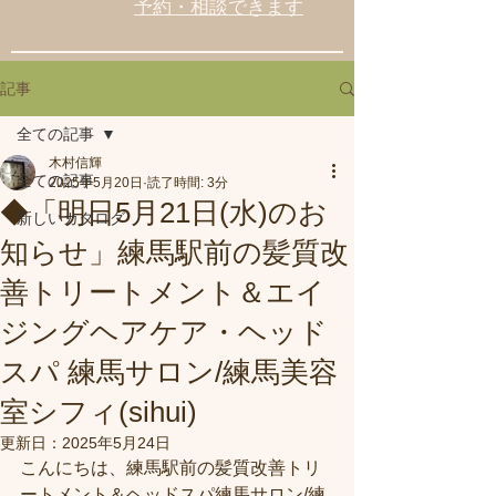
予約・相談できます
記事
全ての記事
木村信輝
全ての記事
2025年5月20日
読了時間: 3分
◆「明日5月21日(水)のお
新しいカタログ
知らせ」練馬駅前の髪質改
善トリートメント＆エイ
ジングヘアケア・ヘッド
スパ 練馬サロン/練馬美容
室シフィ(sihui)
更新日：
2025年5月24日
こんにちは、練馬駅前の髪質改善トリ
ートメント＆ヘッドスパ練馬サロン/練