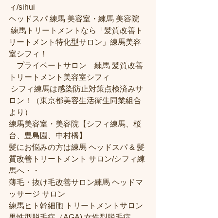
ィ/sihui 
ヘッドスパ 練馬 美容室・練馬 美容院
 練馬トリートメントなら「髪質改善ト
リートメント特化型サロン」練馬美容
室シフィ！
　プライベートサロン　練馬 髪質改善
トリートメント美容室シフィ
 シフィ練馬は感染防止対策点検済みサ
ロン！（東京都美容生活衛生同業組合
より） 
練馬美容室・美容院【シフィ練馬、桜
台、豊島園、中村橋】
髪にお悩みの方は練馬 ヘッドスパ & 髪
質改善トリートメント サロン/シフィ練
馬へ・・
薄毛・抜け毛改善サロン練馬 ヘッドマ
ッサージ サロン
練馬ヒト幹細胞 トリートメントサロン
男性型脱毛症（AGA) 女性型脱毛症 