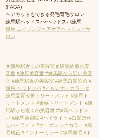
(FAGA)
ヘアカットもできる発毛育毛サロン
練馬駅ヘッドスパ•ヘッドスパ練馬
練馬 エイジングヘアケアヘッドスパサ
ロン
＃練馬駅近くの美容室
＃練馬駅前の美
容室
#練馬美容室
#練馬駅から近い美容
室
#練馬駅近の美容室
#練馬白髪染め
#
練馬 ヘッドスパ
#イルミナーカラー
#
練馬髪質改善トリートメント
#練馬ト
リートメント
#素髪トリートメント
#練
馬駅から近くの美容室
#練馬ヘッドス
パ
#練馬美容院
#ハイライト
#白髪ぼか
しハイライト
#オーガニックカラー
#縮
毛矯正
#インナーカラー
#練馬発毛
#ト