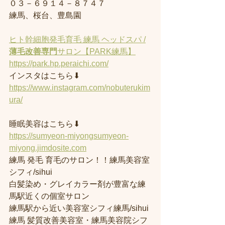
０３－６９１４－８７４７
練馬、桜台、豊島園
ヒト幹細胞発毛育毛 練馬 ヘッドスパ /
薄毛改善専門
サロン【PARK練馬】
https://park.hp.peraichi.com/
インスタはこちら⬇︎
https://www.instagram.com/nobuterukim
ura/
睡眠美容はこちら⬇︎
https://sumyeon-miyongsumyeon-
miyong.jimdosite.com
練馬 発毛 育毛のサロン！！練馬美容室
シフィ/sihui 
白髪染め・グレイカラー剤が豊富な練
馬駅近くの個室サロン
練馬駅から近い美容室シフィ練馬/sihui 
練馬 髪質改善美容室・練馬美容院シフ