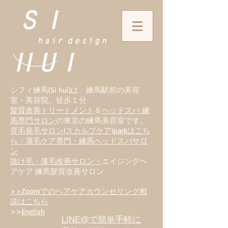
シフィ練馬(Si hui)は、
練
馬駅前の美容
室・美容院、徒歩１分
髪質改善トリートメント
＆
ヘッドスパ 練
馬専門サロン
の東京の練馬美容室です。
育毛発毛サロン(スカルプケア)parkはこち
ら・薄毛ケア専門・練馬ヘッドスパサロ
ン
抜け毛・薄毛改善サロン・
エイジングヘ
アケア 練馬髪質改善サロン
>>Zoomでのヘアケアカウンセリング相
談はこちら
>>
English
LINE@で簡単手軽に