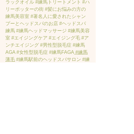
ラックオイル
#練馬トリートメント
#ハ
リーポッターの街
#髪にお悩みの方の
練馬美容室
#著名人に愛されたシャン
プーとヘッドスパのお店
#ヘッドスパ
練馬
#練馬ヘッドマッサージ
#練馬美容
室
#エイジングケア
#エイジング毛
#ア
ンチエイジング
#男性型脱毛症
#練馬
AGA
#女性型脱毛症
#練馬FAGA
 #練馬
薄毛
#練馬駅前のヘッドスパサロン
#練
馬エイジングケアサロン
#練馬駅前の
エイジングケアサロン
#ヘッドスパ練
馬駅
#練馬美容室
#エイジングヘア練
馬
#髪のアンチエイジング専門サロン
#
髪質改善トリートメント練馬
#ヘッド
スパ練馬
#練馬リンパマッサージ
#練馬
ヘッドスパ
#練馬ヘッドマッサージ
#ホ
ットペッパービューティーの口コミあ
てにならない
#練馬駅ヘッドスパ
#豊島
園ヘッドスパ
#髪改善
#髪質
#脳疲労改