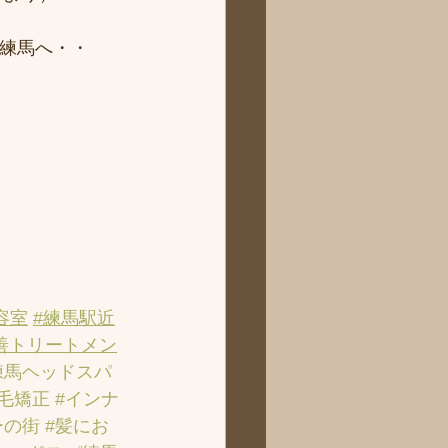
ィ練馬へ・・
容室
#練馬駅近
善トリートメン
練馬ヘッドスパ
縮毛矯正
#インナ
ーの街
#髪にお