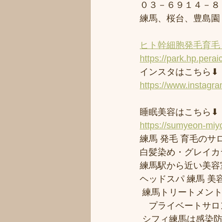
０３－６９１４－８
練馬、桜台、豊島園
ヒト幹細胞発毛育毛 
https://park.hp.perai
インスタはこちら⬇︎
https://www.instagr
睡眠美容はこちら⬇︎
https://sumyeon-mi
練馬 発毛 育毛のサロ
白髪染め・グレイカ
練馬駅から近い美容室シ
ヘッドスパ 練馬 美
 練馬トリートメン
　プライベートサロ
 シフィ練馬は感染