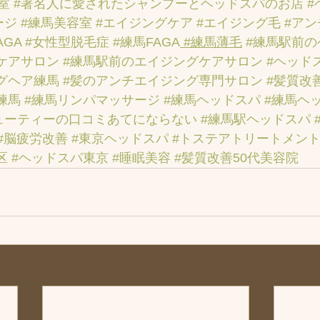
室
#著名人に愛されたシャンプーとヘッドスパのお店
#
ージ
#練馬美容室
#エイジングケア
#エイジング毛
#ア
AGA
#女性型脱毛症
#練馬FAGA
 #練馬薄毛
#練馬駅前
ケアサロン
#練馬駅前のエイジングケアサロン
#ヘッド
グヘア練馬
#髪のアンチエイジング専門サロン
#髪質改
練馬
#練馬リンパマッサージ
#練馬ヘッドスパ
#練馬ヘ
ューティーの口コミあてにならない
#練馬駅ヘッドスパ
#脳疲労改善
#東京ヘッドスパ
#トステアトリートメン
区
#ヘッドスパ東京
#睡眠美容
#髪質改善50代美容院