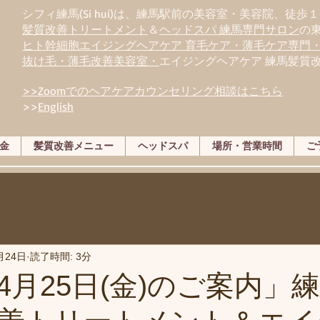
シフィ練馬(Si hui)は、
練
馬駅前の美容室・美容院、徒歩１
髪質改善トリートメント
＆
ヘッドスパ 練馬専門サロン
の
ヒト幹細胞エイジングヘアケア 育毛ケア・薄毛ケア専門
抜け毛・薄毛改善美容室・
エイジングヘアケア 練馬髪質
>>Zoomでのヘアケアカウンセリング相談はこちら
>>
English
金
髪質改善メニュー
ヘッドスパ
場所・営業時間
ご
月24日
読了時間: 3分
4月25日(金)のご案内」