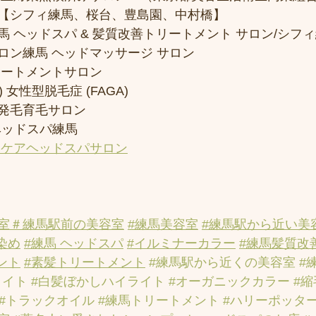
【シフィ練馬、桜台、豊島園、中村橋】
 ヘッドスパ & 髪質改善トリートメント サロン/シフ
ロン練馬 ヘッドマッサージ サロン
リートメントサロン
 女性型脱毛症 (FAGA)
発毛育毛サロン
ヘッドスパ練馬
アケアヘッドスパサロン
室
＃練馬駅前の美容室
#練馬美容室
#練馬駅から近い美
染め
#練馬 ヘッドスパ
#イルミナーカラー
#練馬髪質改
ント
#素髪トリートメント
#練馬駅から近くの美容室
#
ライト
#白髪ぼかしハイライト
#オーガニックカラー
#
#トラックオイル
#練馬トリートメント
#ハリーポッタ