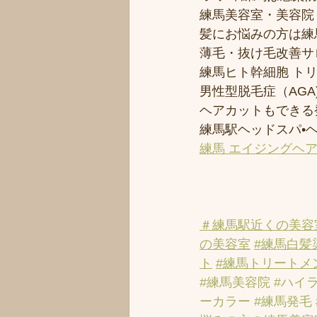
練馬美容室・美容院
髪にお悩みの方は練馬
薄毛・抜け毛改善サ
練馬ヒト幹細胞 ト
男性型脱毛症（AGA)
ヘアカットもできる
練馬駅ヘッドスパ•
練馬 エイジングヘ
＃練馬駅近くの美容
の美容室
#練馬白髪
ト
#練馬トリートメ
#練馬美容院
#ハイ
ーカラー
#練馬発毛