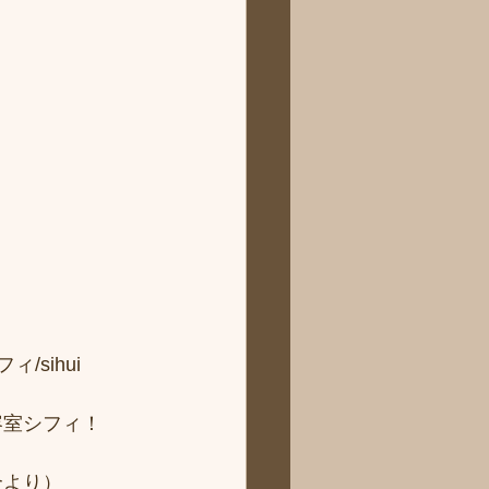
sihui 
容室シフィ！
より） 