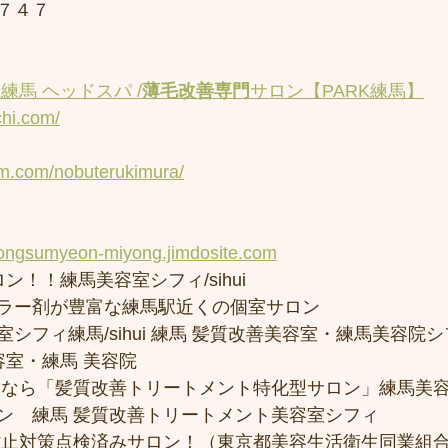
７４７
練馬 ヘッドスパ /
薄毛改善専門
サロン【PARK練馬】
chi.com/
am.com/nobuterukimura/
yongsumyeon-miyong.jimdosite.com
ン！！練馬美容室シフィ/sihui 
ラー剤が豊富な練馬駅近くの個室サロン
フィ練馬/sihui 練馬 髪質改善美容室・練馬美容院シフィ/
容室・練馬 美容院
トなら「髪質改善トリートメント特化型サロン」練馬美
ン　練馬 髪質改善トリートメント美容室シフィ
防止対策点検済みサロン！（東京都美容生活衛生同業組合