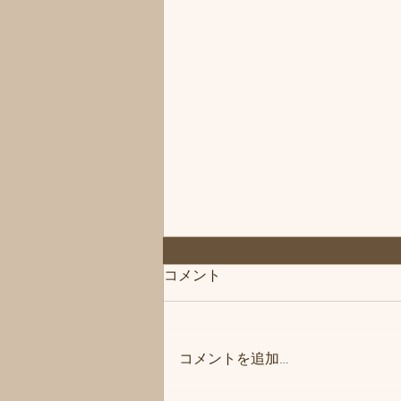
◆「お知らせ」練馬髪質改善
コメント
トリートメント＆エイジング
ヘアケア・ヘッドスパ練馬専
こんにちは、練馬髪質改善トリー
門サロン/練馬美容室、練馬美
トメント＆ヘッドスパ練馬専門サ
容院シフィ(sihui)
コメントを追加…
ロン/練馬美容室、練馬美容院シ
フィ(sihui)です。 当サロンのヘア