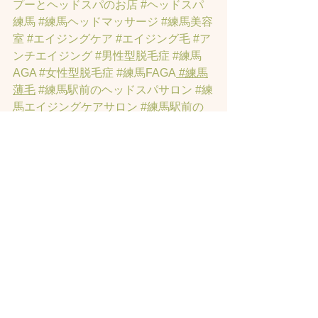
プーとヘッドスパのお店
#ヘッドスパ
練馬
#練馬ヘッドマッサージ
#練馬美容
室
#エイジングケア
#エイジング毛
#ア
ンチエイジング
#男性型脱毛症
#練馬
AGA
#女性型脱毛症
#練馬FAGA
 #練馬
薄毛
#練馬駅前のヘッドスパサロン
#練
馬エイジングケアサロン
#練馬駅前の
エイジングケアサロン
#ヘッドスパ練
馬駅
#練馬美容室
#エイジングヘア練
馬
#髪のアンチエイジング専門サロン
#
髪質改善トリートメント練馬
#ヘッド
スパ練馬
#練馬リンパマッサージ
#練馬
ヘッドスパ
#練馬ヘッドマッサージ
#ホ
ットペッパービューティーの口コミあ
てにならない
#練馬駅ヘッドスパ
#豊島
園ヘッドスパ
#髪改善
#髪質
#脳疲労改
善
#東京ヘッドスパ
#トステアトリート
メント
#ヘッドスパ練馬駅
#髪質改善練
馬区
#ヘッドスパ東京
#睡眠美容
#髪質