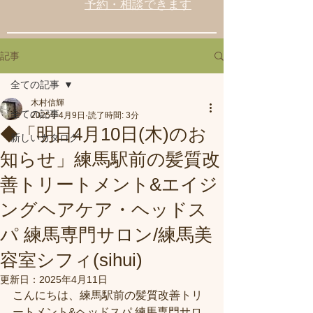
予約・相談できます
記事
全ての記事
木村信輝
全ての記事
2025年4月9日
読了時間: 3分
◆「明日4月10日(木)のお
新しいカタログ
知らせ」練馬駅前の髪質改
善トリートメント&エイジ
ングヘアケア・ヘッドス
パ 練馬専門サロン/練馬美
容室シフィ(sihui)
更新日：
2025年4月11日
こんにちは、練馬駅前の髪質改善トリ
ートメント&ヘッドスパ 練馬専門サロ