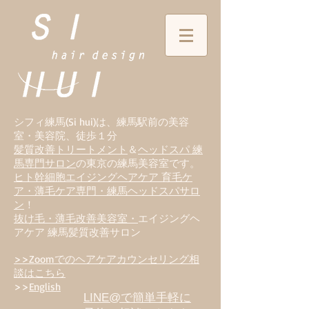
シフィ練馬(Si hui)は、
練
馬駅前の美容
室・美容院、徒歩１分
髪質改善トリートメント
＆
ヘッドスパ 練
馬専門サロン
の東京の練馬美容室です。
ヒト幹細胞エイジングヘアケア 育毛ケ
ア・薄毛ケア専門・練馬ヘッドスパサロ
ン
！
抜け毛・薄毛改善美容室・
エイジングヘ
アケア 練馬髪質改善サロン
>>Zoomでのヘアケアカウンセリング相
談はこちら
>>
English
LINE@で簡単手軽に