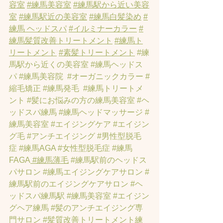
容室
#練馬美容室
#練馬駅から近い美容
室
#練馬駅近の美容室
#練馬白髪染め
#
練馬 ヘッドスパ
#イルミナーカラー
#
練馬髪質改善トリートメント
#練馬ト
リートメント
#素髪トリートメント
#練
馬駅から近くの美容室
#練馬ヘッドス
パ
#練馬美容院
#オーガニックカラー
#
縮毛矯正
#練馬発毛
#練馬トリートメ
ント
#髪にお悩みの方の練馬美容室
#ヘ
ッドスパ練馬
#練馬ヘッドマッサージ
#
練馬美容室
#エイジングケア
#エイジン
グ毛
#アンチエイジング
#男性型脱毛
症
#練馬AGA
#女性型脱毛症
#練馬
FAGA
 #練馬薄毛
#練馬駅前のヘッドス
パサロン
#練馬エイジングケアサロン
#
練馬駅前のエイジングケアサロン
#ヘ
ッドスパ練馬駅
#練馬美容室
#エイジン
グヘア練馬
#髪のアンチエイジング専
門サロン
#髪質改善トリートメント練