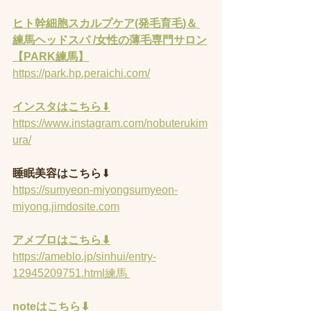
ヒト幹細胞スカルプケア(発毛育毛)＆ 
練馬ヘッドスパ /女性の薄毛専門サロン
【PARK練馬】
https://park.hp.peraichi.com/
インスタはこちら
⬇︎
https://www.instagram.com/nobuterukim
ura/
睡眠美容はこちら
⬇︎
https://sumyeon-miyongsumyeon-
miyong.jimdosite.com
アメブロはこちら⬇︎
https://ameblo.jp/sinhui/entry-
12945209751.html練馬 
noteはこちら⬇︎