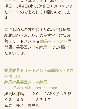
美容室
、美容院シフィ(sihui)です。
明日、3月4日(水)は休業日とさせていた
だきますのでよろしくお願いいたしま
す。
髪にお悩みの方やお困りの場合は練馬
駅北口から近い駅近の美容室「髪質改
善トリートメント & 
練馬ヘッドスパ
専
門店」美容室シフィ練馬までご相談く
ださいませ。
髪質改善トリートメント&練馬ヘッドス
パ サロン
練馬の美容室
シフィ練馬
https://www.si-hui-nerima.com/
練馬区練馬１－２０－２ASKビル３階
０３－６９１４－８７４７
練馬、桜台、豊島園