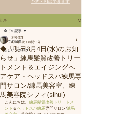
予約・相談できます
記事
全ての記事
木村信輝
全ての記事
3月3日
読了時間: 3分
◆「明日3月4日(水)のお知
新しいカタログ
らせ」練馬髪質改善トリー
トメント＆エイジングヘ
アケア・ヘッドスパ練馬専
門サロン/練馬美容室、練
馬美容院シフィ(sihui)
こんにちは、
練馬髪質改善トリートメ
ント
＆
ヘッドスパ練馬
専門サロン/
練馬