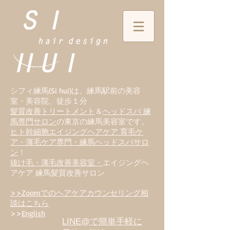
シフィ練馬(Si hui)は、
練
馬駅前の美容
室・美容院、徒歩１分
髪質改善トリートメント
＆
ヘッドスパ 練
馬専門サロン
の東京の練馬美容室です。
ヒト幹細胞エイジングヘアケア 育毛ケ
ア・薄毛ケア専門・練馬ヘッドスパサロ
ン
！
抜け毛・薄毛改善美容室・
エイジングヘ
アケア 練馬髪質改善サロン
>>Zoomでのヘアケアカウンセリング相
談はこちら
>>
English
LINE@で簡単手軽に