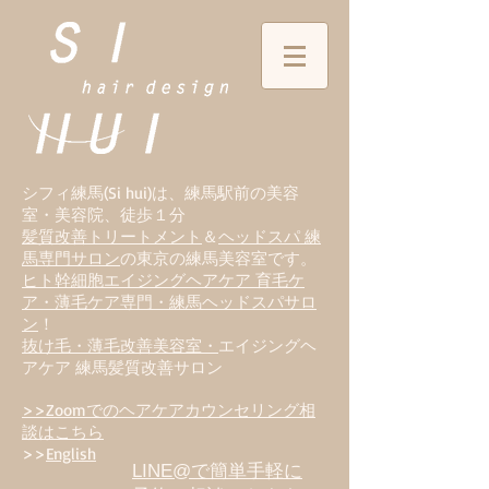
シフィ練馬(Si hui)は、
練
馬駅前の美容
室・美容院、徒歩１分
髪質改善トリートメント
＆
ヘッドスパ 練
馬専門サロン
の東京の練馬美容室です。
ヒト幹細胞エイジングヘアケア 育毛ケ
ア・薄毛ケア専門・練馬ヘッドスパサロ
ン
！
抜け毛・薄毛改善美容室・
エイジングヘ
アケア 練馬髪質改善サロン
>>Zoomでのヘアケアカウンセリング相
談はこちら
>>
English
LINE@で簡単手軽に