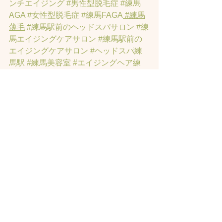
ンチエイジング
#男性型脱毛症
#練馬
AGA
#女性型脱毛症
#練馬FAGA
 #練馬
薄毛
#練馬駅前のヘッドスパサロン
#練
馬エイジングケアサロン
#練馬駅前の
エイジングケアサロン
#ヘッドスパ練
馬駅
#練馬美容室
#エイジングヘア練
馬
#髪のアンチエイジング専門サロン
#
髪質改善トリートメント練馬
#ヘッド
スパ練馬
#練馬リンパマッサージ
#練馬
ヘッドスパ
#練馬ヘッドマッサージ
#ホ
ットペッパービューティーの口コミあ
てにならない
#練馬駅ヘッドスパ
#豊島
園ヘッドスパ
#髪改善
#髪質
#脳疲労改
善
#東京ヘッドスパ
#トステアトリート
メント
#ヘッドスパ練馬駅
#髪質改善練
馬区