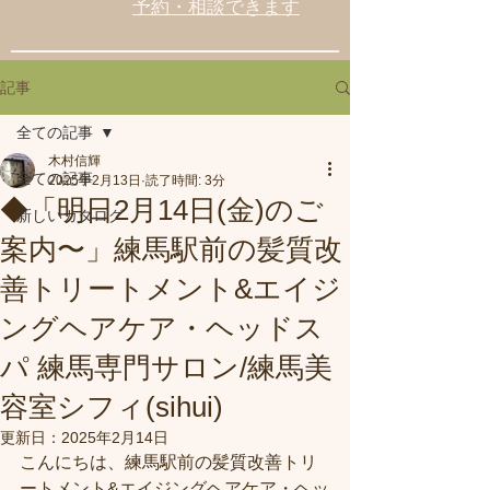
予約・相談できます
記事
全ての記事
木村信輝
全ての記事
2025年2月13日
読了時間: 3分
◆「明日2月14日(金)のご
新しいカタログ
案内〜」練馬駅前の髪質改
善トリートメント&エイジ
ングヘアケア・ヘッドス
パ 練馬専門サロン/練馬美
容室シフィ(sihui)
更新日：
2025年2月14日
こんにちは、練馬駅前の髪質改善トリ
ートメント&エイジングヘアケア・ヘッ