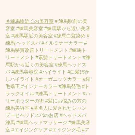
＃練馬駅近くの美容室
＃練馬駅前の美
容室
#練馬美容室
#練馬駅から近い美容
室
#練馬駅近の美容室
#練馬白髪染め
#
練馬 ヘッドスパ
#イルミナーカラー
#
練馬髪質改善トリートメント
#練馬ト
リートメント
#素髪トリートメント
#練
馬駅から近くの美容室
#練馬ヘッドス
パ
#練馬美容院
#ハイライト
#白髪ぼか
しハイライト
#オーガニックカラー
#縮
毛矯正
#インナーカラー
#練馬発毛
#ト
ラックオイル
#練馬トリートメント
#ハ
リーポッターの街
#髪にお悩みの方の
練馬美容室
#著名人に愛されたシャン
プーとヘッドスパのお店
#ヘッドスパ
練馬
#練馬ヘッドマッサージ
#練馬美容
室
#エイジングケア
#エイジング毛
#ア