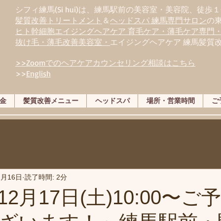
シフィ練馬(Si hui)は、
練
馬駅前の美容室・美容院、徒歩１
髪質改善トリートメント
＆
ヘッドスパ 練馬専門サロン
の
ヒト幹細胞エイジングヘアケア 育毛ケア・薄毛ケア専門
抜け毛・薄毛改善美容室・
エイジングヘアケア 練馬髪質
>>Zoomでのヘアケアカウンセリング相談はこちら
>>
English
金
髪質改善メニュー
ヘッドスパ
場所・営業時間
ご
2月16日
読了時間: 2分
2月17日(土)10:00〜ご