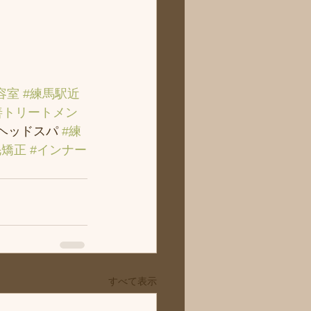
容室
#練馬駅近
善トリートメン
＃ヘッドスパ 
#練
毛矯正
#インナー
すべて表示