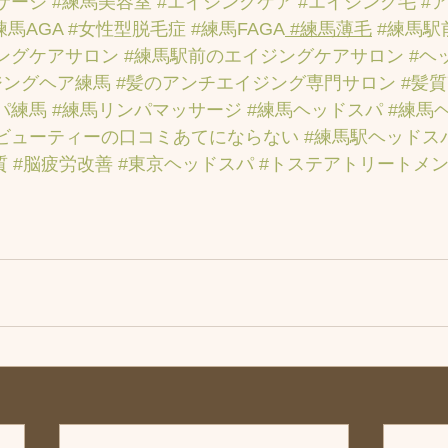
サージ
#練馬美容室
#エイジングケア
#エイジング毛
#
練馬AGA
#女性型脱毛症
#練馬FAGA
 #練馬薄毛
#練馬駅
ングケアサロン
#練馬駅前のエイジングケアサロン
#ヘ
ジングヘア練馬
#髪のアンチエイジング専門サロン
#髪
パ練馬
#練馬リンパマッサージ
#練馬ヘッドスパ
#練馬
ビューティーの口コミあてにならない
#練馬駅ヘッドス
質
#脳疲労改善
#東京ヘッドスパ
#トステアトリートメ