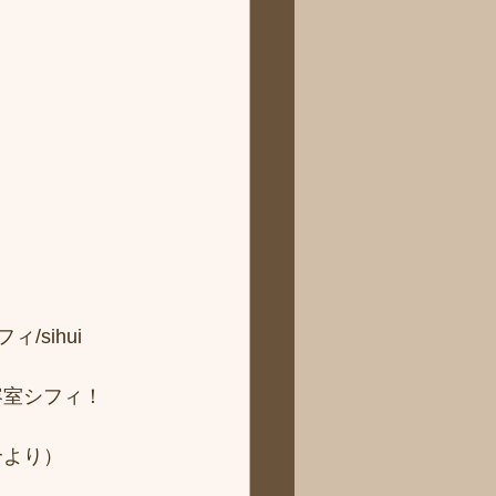
sihui 
容室シフィ！
より） 