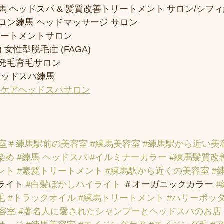
 ヘッドスパ & 髪質改善トリートメント サロン/シフ
ロン練馬 ヘッドマッサージ サロン
リートメントサロン
 女性型脱毛症 (FAGA)
発毛育毛サロン
ヘッドスパ練馬
アケアヘッドスパサロン
室
＃練馬駅前の美容室
#練馬美容室
#練馬駅から近い美
染め
#練馬 ヘッドスパ
#イルミナーカラー
#練馬髪質改
ント
#素髪トリートメント
#練馬駅から近くの美容室
#
ライト 
#白髪ぼかしハイライト
 ＃オーガニックカラー 
毛
#トラックオイル
#練馬トリートメント
#ハリーポッ
容室
#著名人に愛されたシャンプーとヘッドスパのお店