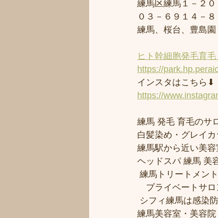
練馬区練馬１－２０
０３－６９１４－８
練馬、桜台、豊島園
ヒト幹細胞発毛育毛 
https://park.hp.perai
インスタはこちら⬇︎
https://www.instagr
練馬 発毛 育毛のサロ
白髪染め・グレイカ
練馬駅から近い美容室シ
ヘッドスパ 練馬 美
 練馬トリートメン
　プライベートサロ
 シフィ練馬は感染
練馬美容室・美容院