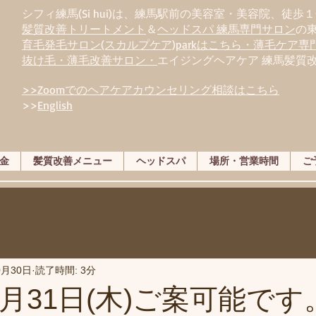
シフィ練馬(Si hui)は、
練
馬駅前の美容室・美容院、徒歩１
髪質改善トリートメント
＆
ヘッドスパ 練馬専門サロン
の
育毛発毛サロン(スカルプケア)parkはこちら・薄毛ケア
抜け毛・薄毛改善サロン・
エイジングヘアケア 練馬髪質
>>Zoomでのヘアケアカウンセリング相談はこちら
>>
English
金
髪質改善メニュー
ヘッドスパ
場所・営業時間
ご
0月30日
読了時間: 3分
0月31日(木)ご案可能で