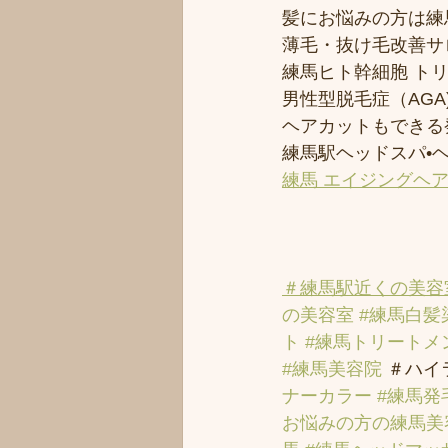
髪にお悩みの方は練馬
薄毛・抜け毛改善サ
練馬ヒト幹細胞 ト
男性型脱毛症（AGA)
ヘアカットもできる
練馬駅ヘッドスパ•
練馬 エイジングヘ
＃練馬駅近くの美容
の美容室
#練馬白髪
ト
#練馬トリートメ
#練馬美容院
 ＃ハイ
ナーカラー
#練馬発
お悩みの方の練馬美