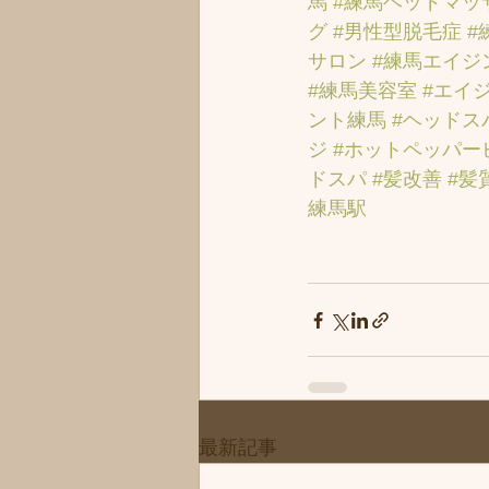
馬
#練馬ヘッドマッ
グ
#男性型脱毛症
#
サロン
#練馬エイジ
#練馬美容室
#エイ
ント練馬
#ヘッドス
ジ
#ホットペッパー
ドスパ
#髪改善
#髪
練馬駅
最新記事