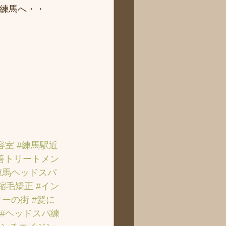
ィ練馬へ・・
容室
#練馬駅近
善トリートメン
練馬ヘッドスパ
#縮毛矯正
#イン
ターの街
#髪に
#ヘッドスパ練