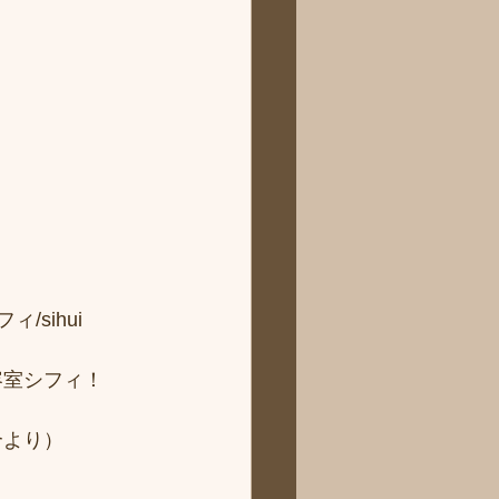
sihui 
容室シフィ！
より） 