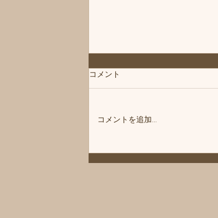
コメント
コメントを追加…
「次回は」練馬髪質改善トリ
ートメント＆エイジングヘア
ケア・ヘッドスパ練馬専門サ
ロン/練馬美容室、練馬美容院
シフィ(sihui)