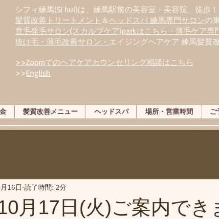
シフィ練馬(Si hui)は、
練
馬駅前の美容室・美容院、徒歩１
髪質改善トリートメント
＆
ヘッドスパ 練馬専門サロン
の
育毛発毛サロン(スカルプケア)parkはこちら・薄毛ケア
抜け毛・薄毛改善サロン・
エイジングヘアケア 練馬髪質
>>Zoomでのヘアケアカウンセリング相談はこちら
>>
English
金
髪質改善メニュー
ヘッドスパ
場所・営業時間
ご
0月16日
読了時間: 2分
10月17日(火)ご案内で