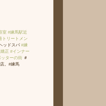
容室
#練馬駅近
善トリートメン
＃ヘッドスパ 
#練
毛矯正
#インナー
ポッターの街
 ＃
店。#練馬 