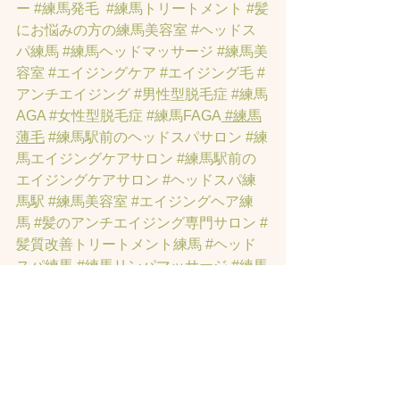
ー
#練馬発毛
#練馬トリートメント
#髪
にお悩みの方の練馬美容室
#ヘッドス
パ練馬
#練馬ヘッドマッサージ
#練馬美
容室
#エイジングケア
#エイジング毛
#
アンチエイジング
#男性型脱毛症
#練馬
AGA
#女性型脱毛症
#練馬FAGA
 #練馬
薄毛
#練馬駅前のヘッドスパサロン
#練
馬エイジングケアサロン
#練馬駅前の
エイジングケアサロン
#ヘッドスパ練
馬駅
#練馬美容室
#エイジングヘア練
馬
#髪のアンチエイジング専門サロン
#
髪質改善トリートメント練馬
#ヘッド
スパ練馬
#練馬リンパマッサージ
#練馬
ヘッドスパ
#練馬ヘッドマッサージ
#
練馬駅ヘッドスパ
#豊島園ヘッドスパ
#
髪改善
#髪質
#脳疲労改善
#東京ヘッド
スパ
#トステアトリートメント
#ヘッド
スパ練馬駅
#髪質改善練馬区
#ヘッドス
パ東京
#睡眠美容
#髪質改善50代美容