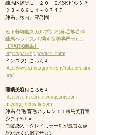
練馬区練馬１－２０－２ASKビル３階
０３－６９１４－８７４７
練馬、桜台、豊島園
ヒト幹細胞スカルプケア(発毛育毛)＆ 
練馬ヘッドスパ /薄毛改善専門
サロン
【PARK練馬】
https://park.hp.peraichi.com/
インスタはこちら⬇︎
https://www.instagram.com/nobuterukim
ura/
睡眠美容はこちら
⬇︎
https://sumyeon-miyongsumyeon-
miyong.jimdosite.com
練馬 発毛 育毛のサロン！！練馬美容室
シフィ/sihui 
白髪染め・グレイカラー剤が豊富な練
馬駅近くの個室サロン