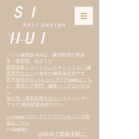
シフィ練馬(Si hui)は、
練
馬駅前の美容
室・美容院、徒歩１分
髪質改善トリートメント
＆
ヘッドスパ 練
馬専門サロン
の東京の練馬美容室です。
育毛発毛サロン(スカルプケア)parkはこち
ら・薄毛ケア専門・練馬ヘッドスパサロ
ン
抜け毛・薄毛改善サロン・
エイジングヘ
アケア 練馬髪質改善サロン
>>Zoomでのヘアケアカウンセリング相
談はこちら
>>
English
LINE@で簡単手軽に