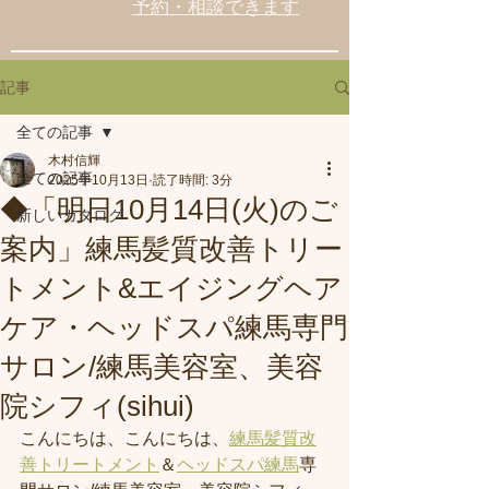
予約・相談できます
記事
全ての記事
木村信輝
全ての記事
2025年10月13日
読了時間: 3分
◆「明日10月14日(火)のご
新しいカタログ
案内」練馬髪質改善トリー
トメント&エイジングヘア
ケア・ヘッドスパ練馬専門
サロン/練馬美容室、美容
院シフィ(sihui)
こんにちは、
こんにちは、
練馬髪質改
善トリートメント
＆
ヘッドスパ練馬
専