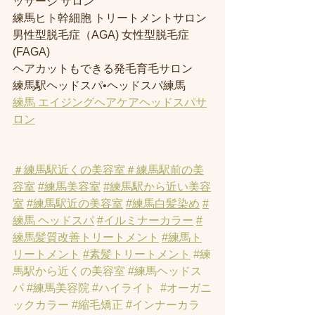
ッサージ サロン
練馬ヒト幹細胞 トリートメントサロン
男性型脱毛症（AGA) 女性型脱毛症 
(FAGA)
ヘアカットもできる発毛育毛サロン
練馬駅ヘッドスパ•ヘッドスパ練馬
練馬 エイジングヘアケアヘッドスパサ
ロン
＃練馬駅近くの美容室
＃練馬駅前の美
容室
#練馬美容室
#練馬駅から近い美容
室
#練馬駅近の美容室
#練馬白髪染め
#
練馬 ヘッドスパ
#イルミナーカラー
#
練馬髪質改善トリートメント
#練馬ト
リートメント
#素髪トリートメント
#練
馬駅から近くの美容室
#練馬ヘッドス
パ
#練馬美容院
#ハイライト
#オーガニ
ックカラー
#縮毛矯正
#インナーカラ