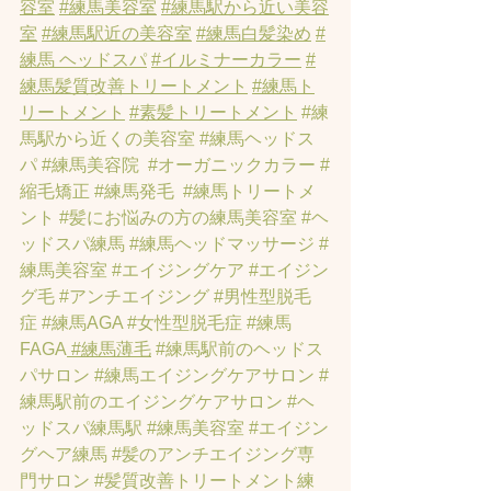
容室
#練馬美容室
#練馬駅から近い美容
室
#練馬駅近の美容室
#練馬白髪染め
#
練馬 ヘッドスパ
#イルミナーカラー
#
練馬髪質改善トリートメント
#練馬ト
リートメント
#素髪トリートメント
#練
馬駅から近くの美容室
#練馬ヘッドス
パ
#練馬美容院
#オーガニックカラー
#
縮毛矯正
#練馬発毛
#練馬トリートメ
ント
#髪にお悩みの方の練馬美容室
#ヘ
ッドスパ練馬
#練馬ヘッドマッサージ
#
練馬美容室
#エイジングケア
#エイジン
グ毛
#アンチエイジング
#男性型脱毛
症
#練馬AGA
#女性型脱毛症
#練馬
FAGA
 #練馬薄毛
#練馬駅前のヘッドス
パサロン
#練馬エイジングケアサロン
#
練馬駅前のエイジングケアサロン
#ヘ
ッドスパ練馬駅
#練馬美容室
#エイジン
グヘア練馬
#髪のアンチエイジング専
門サロン
#髪質改善トリートメント練