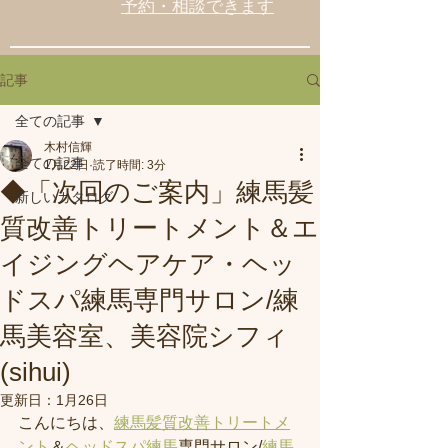
予約・相談できます
記事
全ての記事
木村信輝
全ての記事
1月22日
読了時間: 3分
◆「次回のご案内」練馬髪
新しいカタログ
質改善トリートメント＆エ
イジングヘアケア・ヘッ
ドスパ練馬専門サロン/練
馬美容室、美容院シフィ
(sihui)
更新日：
1月26日
こんにちは、
練馬髪質改善トリートメ
ント
＆
ヘッドスパ練馬
専門サロン/
練馬