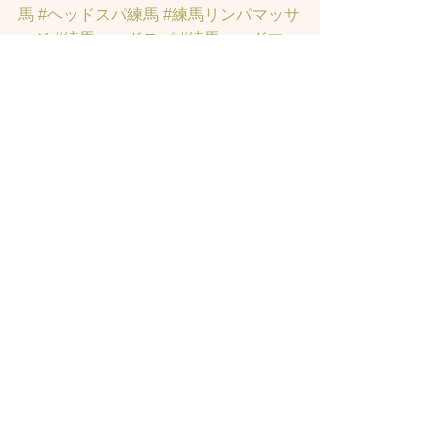
馬
#ヘッドスパ練馬
#練馬リンパマッサ
ージ
#練馬ヘッドスパ
#練馬ヘッドマッ
サージ
#練馬駅ヘッドスパ
#豊島園ヘ
ッドスパ
#髪改善
#髪質
#脳疲労改善
#
東京ヘッドスパ
#トステアトリートメ
ント
#ヘッドスパ練馬駅
#髪質改善練馬
区
#ヘッドスパ東京
#睡眠美容
#髪質改
善50代美容院
#練馬ヒト幹細胞
#東京ヒ
ト幹細胞
#ヒト幹細胞薄毛
#再生医療
#
スカルプ頭皮
#ヒト幹細胞スカルプサ
ロン
#ヒト幹細胞東京
#ヒト幹細胞培養
液
#ヒト幹細胞トリートメント
#ヒト幹
細胞ヘッドスパ東京
#ヒト幹細胞美容
室
#薄毛女性のお悩みサロン
#薄毛でお
悩みサロン
#東京ヒト幹細胞ヘッドス
パ
#薄毛でお悩みの方のサロン
#薄毛専
門美容室
#女性の薄毛専門サロン