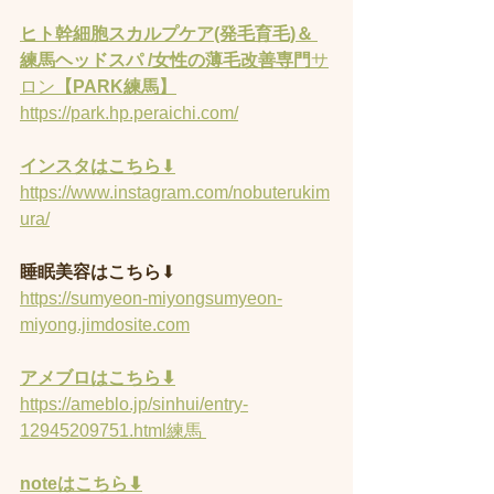
ヒト幹細胞スカルプケア(発毛育毛)＆ 
練馬ヘッドスパ /女性の薄毛改善専門
サ
ロン
【PARK練馬】
https://park.hp.peraichi.com/
インスタはこちら
⬇︎
https://www.instagram.com/nobuterukim
ura/
睡眠美容はこちら
⬇︎
https://sumyeon-miyongsumyeon-
miyong.jimdosite.com
アメブロはこちら⬇︎
https://ameblo.jp/sinhui/entry-
12945209751.html練馬 
noteはこちら⬇︎