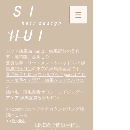
シフィ練馬(Si hui)は、
練
馬駅前の美容
室・美容院、徒歩１分
髪質改善トリートメント
＆
ヘッドスパ 練
馬専門サロン
の東京の練馬美容室です。
育毛発毛サロン(スカルプケア)parkはこち
ら・薄毛ケア専門・練馬ヘッドスパサロ
ン
抜け毛・薄毛改善サロン・
エイジングヘ
アケア 練馬髪質改善サロン
>>Zoomでのヘアケアカウンセリング相
談はこちら
>>
English
LINE@で簡単手軽に