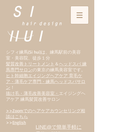
シフィ練馬(Si hui)は、
練
馬駅前の美容
室・美容院、徒歩１分
髪質改善トリートメント
＆
ヘッドスパ 練
馬専門サロン
の東京の練馬美容室です。
ヒト幹細胞エイジングヘアケア 育毛ケ
ア・薄毛ケア専門・練馬ヘッドスパサロ
ン
！
抜け毛・薄毛改善美容室・
エイジングヘ
アケア 練馬髪質改善サロン
>>Zoomでのヘアケアカウンセリング相
談はこちら
>>
English
LINE@で簡単手軽に