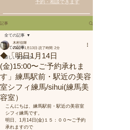
予約・相談できます
記事
全ての記事
木村信輝
全ての記事
2022年1月13日
読了時間: 2分
◆「明日1月14日
新しいカタログ
(金)15:00〜ご予約承れま
す」練馬駅前・駅近の美容
室シフィ練馬/sihui(練馬美
容室）
こんにちは、練馬駅前・駅近の美容室
シフィ練馬です。
明日、1月14日(金)１５：００〜ご予約
承れますので