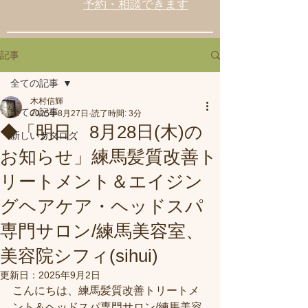
予約・相談できます
記事
全ての記事
木村信輝
全ての記事
2025年8月27日
読了時間: 3分
◆「明日、8月28日(木)の
新しいカタログ
お知らせ」練馬髪質改善ト
リートメント＆エイジン
グヘアケア・ヘッドスパ
専門サロン/練馬美容室、
美容院シフィ(sihui)
更新日：
2025年9月2日
こんにちは、練馬髪質改善トリートメ
ント＆ヘッドスパ専門サロン/練馬美容