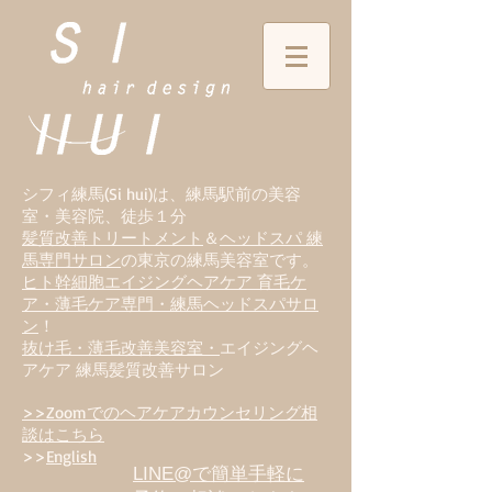
シフィ練馬(Si hui)は、
練
馬駅前の美容
室・美容院、徒歩１分
髪質改善トリートメント
＆
ヘッドスパ 練
馬専門サロン
の東京の練馬美容室です。
ヒト幹細胞エイジングヘアケア 育毛ケ
ア・薄毛ケア専門・練馬ヘッドスパサロ
ン
！
抜け毛・薄毛改善美容室・
エイジングヘ
アケア 練馬髪質改善サロン
>>Zoomでのヘアケアカウンセリング相
談はこちら
>>
English
LINE@で簡単手軽に