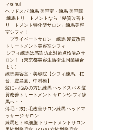
ィ/sihui 
ヘッドスパ 練馬 美容室・練馬 美容院
 練馬トリートメントなら「髪質改善ト
リートメント特化型サロン」練馬美容
室シフィ！
　プライベートサロン　練馬 髪質改善
トリートメント美容室シフィ
 シフィ練馬は感染防止対策点検済みサ
ロン！（東京都美容生活衛生同業組合
より） 
練馬美容室・美容院【シフィ練馬、桜
台、豊島園、中村橋】
髪にお悩みの方は練馬 ヘッドスパ & 髪
質改善トリートメント サロン/シフィ練
馬へ・・
薄毛・抜け毛改善サロン練馬 ヘッドマ
ッサージ サロン
練馬ヒト幹細胞 トリートメントサロン
男性型脱毛症（AGA) 女性型脱毛症 