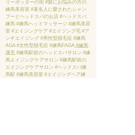
リーポッターの街
#髪にお悩みの方の
練馬美容室
#著名人に愛されたシャン
プーとヘッドスパのお店
#ヘッドスパ
練馬
#練馬ヘッドマッサージ
#練馬美容
室
#エイジングケア
#エイジング毛
#ア
ンチエイジング
#男性型脱毛症
#練馬
AGA
#女性型脱毛症
#練馬FAGA
 #練馬
薄毛
#練馬駅前のヘッドスパサロン
#練
馬エイジングケアサロン
#練馬駅前の
エイジングケアサロン
#ヘッドスパ練
馬駅
#練馬美容室
#エイジングヘア練
馬
#髪のアンチエイジング専門サロン
#
髪質改善トリートメント練馬
#ヘッド
スパ練馬
#練馬リンパマッサージ
#練馬
ヘッドスパ
#練馬ヘッドマッサージ
#練
馬駅ヘッドスパ
#豊島園ヘッドスパ
#髪
改善
#髪質
#脳疲労改善
#東京ヘッドス
パ
#トステアトリートメント
#ヘッドス
パ練馬駅
#髪質改善練馬区
#ヘッドスパ