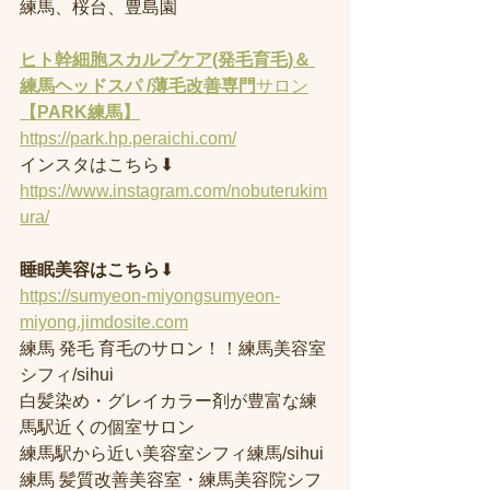
練馬、桜台、豊島園
ヒト幹細胞スカルプケア(発毛育毛)＆ 
練馬ヘッドスパ /薄毛改善専門
サロン
【PARK練馬】
https://park.hp.peraichi.com/
インスタはこちら⬇︎
https://www.instagram.com/nobuterukim
ura/
睡眠美容はこちら
⬇︎
https://sumyeon-miyongsumyeon-
miyong.jimdosite.com
練馬 発毛 育毛のサロン！！練馬美容室
シフィ/sihui 
白髪染め・グレイカラー剤が豊富な練
馬駅近くの個室サロン
練馬駅から近い美容室シフィ練馬/sihui 
練馬 髪質改善美容室・練馬美容院シフ