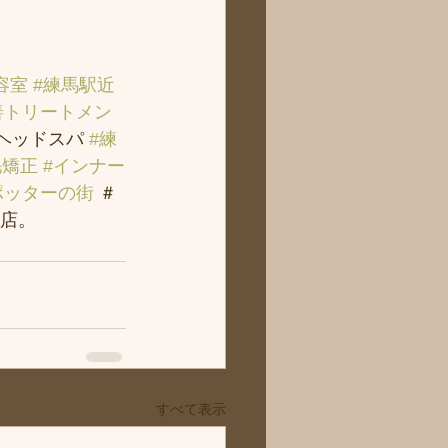
容室
#練馬駅近
善トリートメン
＃ヘッドスパ 
#練
毛矯正
#インナー
ポッターの街
 ＃
店。
すべて表示