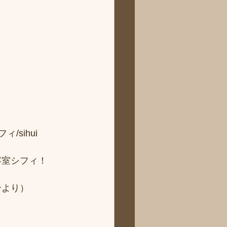
sihui 
容室シフィ！
より） 