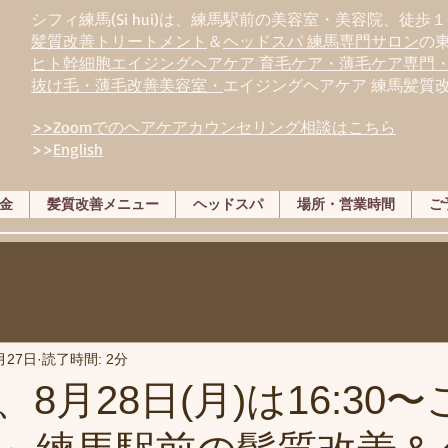
シフィ練馬(Si hui)は、
練
馬駅前の美容室・美容院、徒歩１
髪質改善トリートメント
＆
ヘッドスパ 練馬専門サロン
の
ヒト幹細胞エイジングヘアケア 育毛ケア・薄毛ケア専門
抜け毛・薄毛改善美容室・
エイジングヘアケア 練馬髪質
>>Zoomでのヘアケアカウンセリング相談はこちら
>>
English
金
髪質改善メニュー
ヘッドスパ
場所・営業時間
ご
月27日
読了時間: 2分
8月28日(月)は16:30