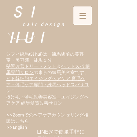
シフィ練馬(Si hui)は、
練
馬駅前の美容
室・美容院、徒歩１分
髪質改善トリートメント
＆
ヘッドスパ 練
馬専門サロン
の東京の練馬美容室です。
ヒト幹細胞エイジングヘアケア 育毛ケ
ア・薄毛ケア専門・練馬ヘッドスパサロ
ン
！
抜け毛・薄毛改善美容室・
エイジングヘ
アケア 練馬髪質改善サロン
>>Zoomでのヘアケアカウンセリング相
談はこちら
>>
English
LINE@で簡単手軽に