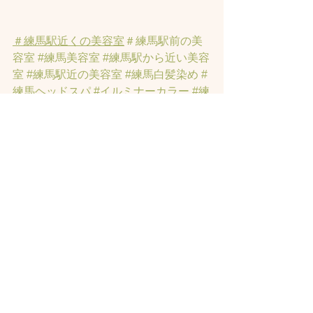
＃練馬駅近くの美容室
＃練馬駅前の美
容室
#練馬美容室
#練馬駅から近い美容
室
#練馬駅近の美容室
#練馬白髪染め
#
練馬ヘッドスパ
#イルミナーカラー
#練
馬髪質改善トリートメント
#練馬トリ
ートメント
#素髪トリートメント
#練馬
駅から近くの美容室
 ＃ヘッドスパ 
#練
馬美容院
 ＃ハイライト 
#白髪ぼかしハ
イライト
すべて表示
最新記事