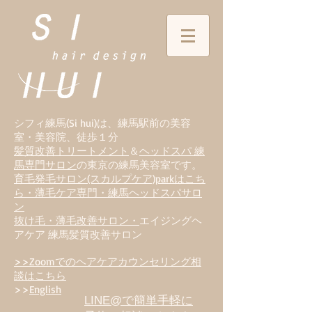
シフィ練馬(Si hui)は、
練
馬駅前の美容
室・美容院、徒歩１分
髪質改善トリートメント
＆
ヘッドスパ 練
馬専門サロン
の東京の練馬美容室です。
育毛発毛サロン(スカルプケア)parkはこち
ら・薄毛ケア専門・練馬ヘッドスパサロ
ン
抜け毛・薄毛改善サロン・
エイジングヘ
アケア 練馬髪質改善サロン
>>Zoomでのヘアケアカウンセリング相
談はこちら
>>
English
LINE@で簡単手軽に