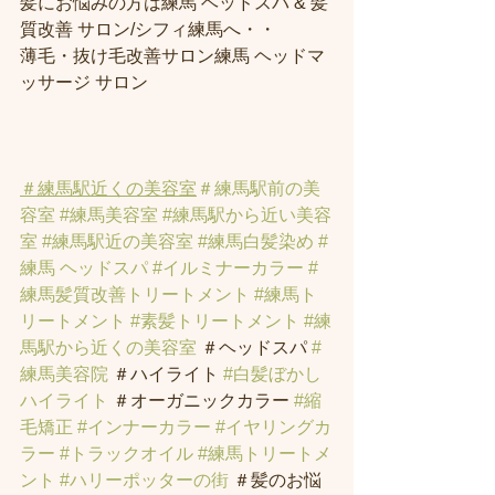
髪にお悩みの方は練馬 ヘッドスパ & 髪
質改善 サロン/シフィ練馬へ・・
薄毛・抜け毛改善サロン練馬 ヘッドマ
ッサージ サロン
＃練馬駅近くの美容室
＃練馬駅前の美
容室
#練馬美容室
#練馬駅から近い美容
室
#練馬駅近の美容室
#練馬白髪染め
#
練馬 ヘッドスパ
#イルミナーカラー
#
練馬髪質改善トリートメント
#練馬ト
リートメント
#素髪トリートメント
#練
馬駅から近くの美容室
 ＃ヘッドスパ 
#
練馬美容院
 ＃ハイライト 
#白髪ぼかし
ハイライト
 ＃オーガニックカラー 
#縮
毛矯正
#インナーカラー
#イヤリングカ
ラー
#トラックオイル
#練馬トリートメ
ント
#ハリーポッターの街
 ＃髪のお悩