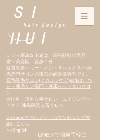
シフィ練馬(Si hui)は、
練
馬駅前の美容
室・美容院、徒歩１分
髪質改善トリートメント
＆
ヘッドスパ 練
馬専門サロン
の東京の練馬美容室です。
育毛発毛サロン(スカルプケア)parkはこち
ら・薄毛ケア専門・練馬ヘッドスパサロ
ン
抜け毛・薄毛改善サロン・
エイジングヘ
アケア 練馬髪質改善サロン
>>Zoomでのヘアケアカウンセリング相
談はこちら
>>
English
LINE@で簡単手軽に