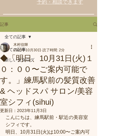
予約・相談できます
記事
全ての記事
木村信輝
全ての記事
2023年10月30日
読了時間: 2分
◆「明日、10月31日(火)１
新しいカタログ
０：００〜ご案内可能で
す。」練馬駅前の髪質改善
& ヘッドスパ サロン/美容
室シフィ(sihui)
更新日：
2023年11月3日
こんにちは、練馬駅前・駅近の美容室
シフィです。
明日、10月31日(火)は10:00〜ご案内可