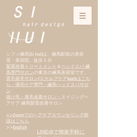
シフィ練馬(Si hui)は、
練
馬駅前の美容
室・美容院、徒歩１分
髪質改善トリートメント
＆
ヘッドスパ 練
馬専門サロン
の東京の練馬美容室です。
育毛発毛サロン(スカルプケア)parkはこち
ら・薄毛ケア専門・練馬ヘッドスパサロ
ン
抜け毛・薄毛改善サロン・
エイジングヘ
アケア 練馬髪質改善サロン
>>Zoomでのヘアケアカウンセリング相
談はこちら
>>
English
LINE@で簡単手軽に