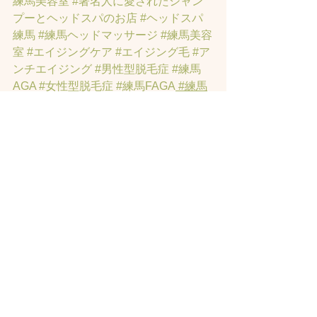
練馬美容室
#著名人に愛されたシャン
プーとヘッドスパのお店
#ヘッドスパ
練馬
#練馬ヘッドマッサージ
#練馬美容
室
#エイジングケア
#エイジング毛
#ア
ンチエイジング
#男性型脱毛症
#練馬
AGA
#女性型脱毛症
#練馬FAGA
 #練馬
薄毛
#練馬駅前のヘッドスパサロン
#練
馬エイジングケアサロン
#練馬駅前の
エイジングケアサロン
#ヘッドスパ練
馬駅
#練馬美容室
#エイジングヘア練
馬
#髪のアンチエイジング専門サロン
#
髪質改善トリートメント練馬
#ヘッド
スパ練馬
#練馬リンパマッサージ
#練馬
ヘッドスパ
#練馬ヘッドマッサージ
#ホ
ットペッパービューティーの口コミあ
てにならない
#練馬駅ヘッドスパ
#豊島
園ヘッドスパ
#髪改善
#髪質
#脳疲労改
善
#東京ヘッドスパ
#トステアトリート
メント
#ヘッドスパ練馬駅
#髪質改善練