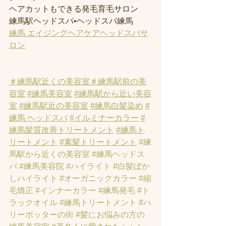
ヘアカットもできる発毛育毛サロン
練馬駅ヘッドスパ•ヘッドスパ練馬
練馬 エイジングヘアケアヘッドスパサ
ロン
＃練馬駅近くの美容室
＃練馬駅前の美
容室
#練馬美容室
#練馬駅から近い美容
室
#練馬駅近の美容室
#練馬白髪染め
#
練馬 ヘッドスパ
#イルミナーカラー
#
練馬髪質改善トリートメント
#練馬ト
リートメント
#素髪トリートメント
#練
馬駅から近くの美容室
#練馬ヘッドス
パ
#練馬美容院
#ハイライト
#白髪ぼか
しハイライト
#オーガニックカラー
#縮
毛矯正
#インナーカラー
#練馬発毛
#ト
ラックオイル
#練馬トリートメント
#ハ
リーポッターの街
#髪にお悩みの方の