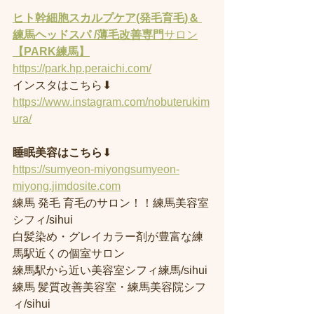
ヒト幹細胞スカルプケア(発毛育毛)＆ 
練馬ヘッドスパ /薄毛改善専門
サロン
【PARK練馬】
https://park.hp.peraichi.com/
インスタはこちら⬇︎
https://www.instagram.com/nobuterukim
ura/
睡眠美容はこちら
⬇︎
https://sumyeon-miyongsumyeon-
miyong.jimdosite.com
練馬 発毛 育毛のサロン！！練馬美容室
シフィ/sihui 
白髪染め・グレイカラー剤が豊富な練
馬駅近くの個室サロン
練馬駅から近い美容室シフィ練馬/sihui 
練馬 髪質改善美容室・練馬美容院シフ
ィ/sihui 