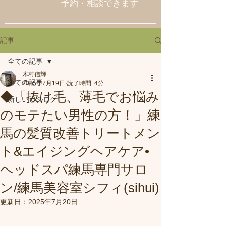
予約・相談できます
記事
全ての記事
木村信輝
全ての記事
2025年7月19日
読了時間: 4分
◆「抜け毛、薄毛でお悩み
新しいカタログ
のモテたい男性の方！」練
馬の髪質改善トリートメン
ト&エイジングヘアケア•
ヘッドスパ練馬専門サロ
ン/練馬美容室シフィ(sihui)
更新日：
2025年7月20日