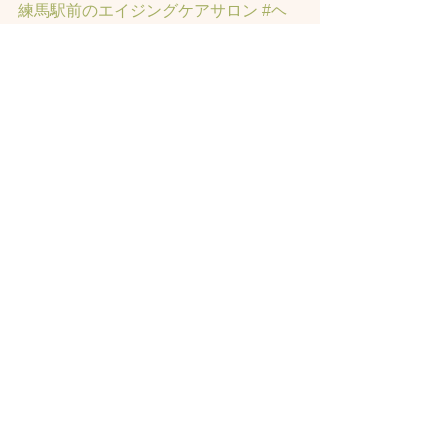
練馬駅前のエイジングケアサロン
#ヘ
ッドスパ練馬駅
#練馬美容室
#エイジン
グヘア練馬
#髪のアンチエイジング専
門サロン
#髪質改善トリートメント練
馬
#ヘッドスパ練馬
#練馬リンパマッサ
ージ
#練馬ヘッドスパ
#練馬ヘッドマッ
サージ
#練馬駅ヘッドスパ
#豊島園ヘ
ッドスパ
#髪改善
#髪質
#脳疲労改善
#
東京ヘッドスパ
#トステアトリートメ
ント
#ヘッドスパ練馬駅
#髪質改善練馬
区
#ヘッドスパ東京
#睡眠美容
#髪質改
善50代美容院
#練馬ヒト幹細胞
#東京ヒ
ト幹細胞
#ヒト幹細胞薄毛
#再生医療
#
スカルプ頭皮
#ヒト幹細胞スカルプサ
ロン
#ヒト幹細胞東京
#ヒト幹細胞培養
液
#ヒト幹細胞トリートメント
#ヒト幹
細胞ヘッドスパ東京
#ヒト幹細胞美容
室
#薄毛女性のお悩みサロン
#薄毛でお
悩みサロン
#東京ヒト幹細胞ヘッドス