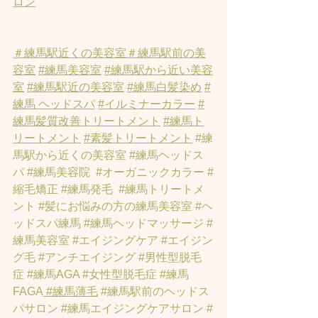
ロン
＃練馬駅近くの美容室
＃練馬駅前の美
容室
#練馬美容室
#練馬駅から近い美容
室
#練馬駅近の美容室
#練馬白髪染め
#
練馬 ヘッドスパ
#イルミナーカラー
#
練馬髪質改善トリートメント
#練馬ト
リートメント
#素髪トリートメント
#練
馬駅から近くの美容室
#練馬ヘッドス
パ
#練馬美容院
#オーガニックカラー
#
縮毛矯正
#練馬発毛
#練馬トリートメ
ント
#髪にお悩みの方の練馬美容室
#ヘ
ッドスパ練馬
#練馬ヘッドマッサージ
#
練馬美容室
#エイジングケア
#エイジン
グ毛
#アンチエイジング
#男性型脱毛
症
#練馬AGA
#女性型脱毛症
#練馬
FAGA
 #練馬薄毛
#練馬駅前のヘッドス
パサロン
#練馬エイジングケアサロン
#