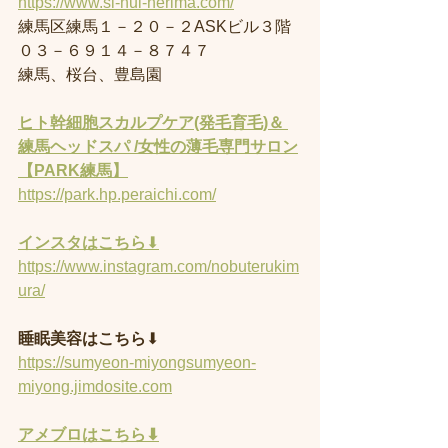
https://www.si-hui-nerima.com/
練馬区練馬１－２０－２ASKビル３階
０３－６９１４－８７４７
練馬、桜台、豊島園
ヒト幹細胞スカルプケア(発毛育毛)＆ 
練馬ヘッドスパ /女性の薄毛専門サロン
【PARK練馬】
https://park.hp.peraichi.com/
インスタはこちら
⬇︎
https://www.instagram.com/nobuterukim
ura/
睡眠美容はこちら
⬇︎
https://sumyeon-miyongsumyeon-
miyong.jimdosite.com
アメブロはこちら⬇︎