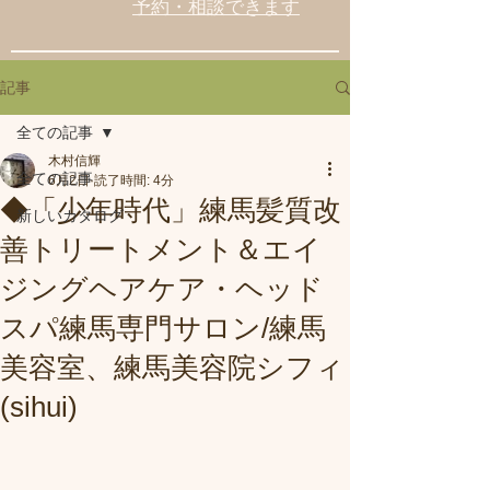
予約・相談できます
記事
全ての記事
木村信輝
全ての記事
6月2日
読了時間: 4分
◆「少年時代」練馬髪質改
新しいカタログ
善トリートメント＆エイ
ジングヘアケア・ヘッド
スパ練馬専門サロン/練馬
美容室、練馬美容院シフィ
(sihui)