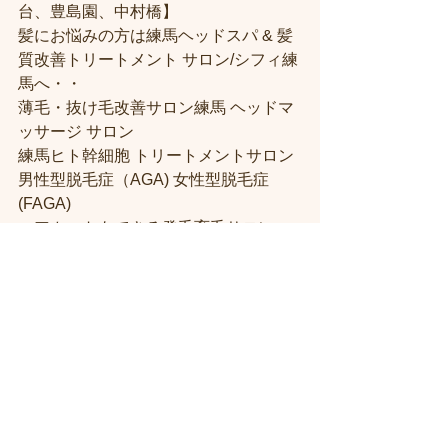
台、豊島園、中村橋】
髪にお悩みの方は練馬ヘッドスパ & 髪
質改善トリートメント サロン/シフィ練
馬へ・・
薄毛・抜け毛改善サロン練馬 ヘッドマ
ッサージ サロン
練馬ヒト幹細胞 トリートメントサロン
男性型脱毛症（AGA) 女性型脱毛症 
(FAGA)
ヘアカットもできる発毛育毛サロン
練馬駅ヘッドスパ・練馬ヘッドスパ
ヘッドスパ 練馬
練馬 エイジングヘアケアサロン
＃練馬駅近くの美容室
＃練馬駅前の美
容室
#練馬美容室
#練馬駅から近い美容
室
#練馬駅近の美容室
#練馬白髪染め
#