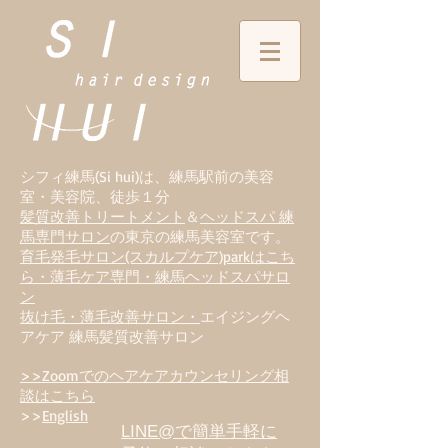
シフィ練馬(Si hui)は、
練
馬駅前の美容
室・美容院、徒歩１分
髪質改善トリートメント
＆
ヘッドスパ 練
馬専門サロン
の東京の練馬美容室です。
育毛発毛サロン(スカルプケア)parkはこち
ら・薄毛ケア専門・練馬ヘッドスパサロ
ン
抜け毛・薄毛改善サロン・
エイジングヘ
アケア 練馬髪質改善サロン
>>Zoomでのヘアケアカウンセリング相
談はこちら
>>
English
LINE@で簡単手軽に