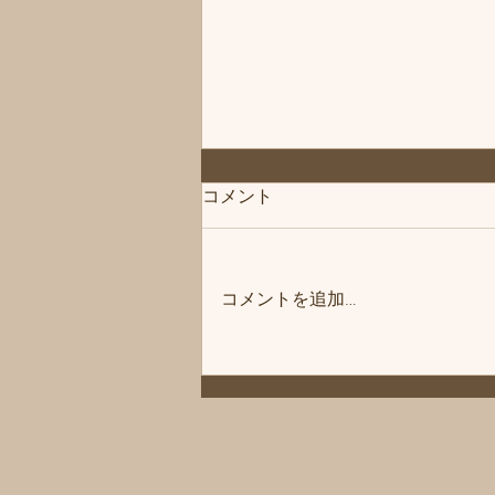
◆「お知らせ」練馬髪質改善
コメント
トリートメント＆エイジング
ヘアケア・ヘッドスパ練馬専
こんにちは、練馬髪質改善トリー
門サロン/練馬美容室、練馬美
トメント＆ヘッドスパ練馬専門サ
容院シフィ(sihui)
コメントを追加…
ロン/練馬美容室、練馬美容院シ
フィ(sihui)です。 当サロンのヘア
ケア商品をいつもご購入いただい
ているお客様にお知らせです❗️ 商
品メーカー様の方が夏季休暇に入
ります。 その為、一時シャンプ
ーやトリートメントなどがお渡し