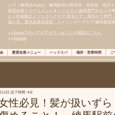
シフィ練馬(Si hui)は、
練
馬駅前の美容室・美容院、徒歩１
髪質改善トリートメント
＆
ヘッドスパ 練馬専門サロン
の
ヒト幹細胞エイジングヘアケア 育毛ケア・薄毛ケア専門
抜け毛・薄毛改善美容室・
エイジングヘアケア 練馬髪質
>>Zoomでのヘアケアカウンセリング相談はこちら
>>
English
金
髪質改善メニュー
ヘッドスパ
場所・営業時間
ご
月12日
読了時間: 4分
女性必見！髪が扱いずら