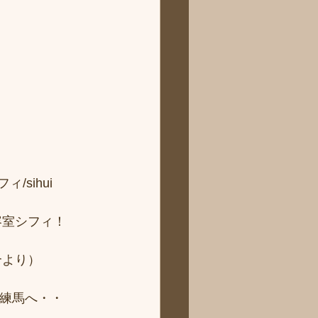
sihui 
容室シフィ！
より） 
ィ練馬へ・・