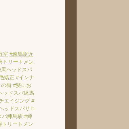
容室
#練馬駅近
善トリートメン
練馬ヘッドスパ
縮毛矯正
#インナ
ーの街
#髪にお
ヘッドスパ練馬
ンチエイジング
#
のヘッドスパサロ
スパ練馬駅
#練
善トリートメン