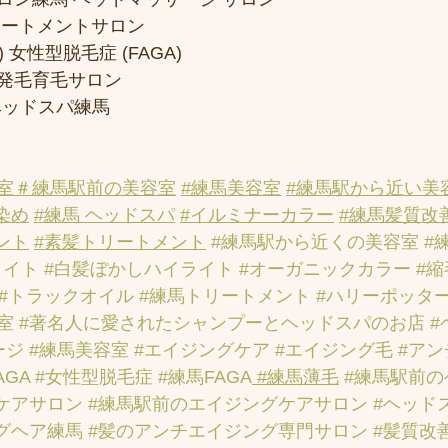
リートメントサロン
 女性型脱毛症 (FAGA)
発毛育毛サロン
ヘッドスパ練馬
室
＃練馬駅前の美容室
#練馬美容室
#練馬駅から近い美
染め
#練馬 ヘッドスパ
#イルミナーカラー
#練馬髪質改
ント
#素髪トリートメント
#練馬駅から近くの美容室
#
ライト
#白髪ぼかしハイライト
#オーガニックカラー
#
#トラックオイル
#練馬トリートメント
#ハリーポッタ
室
#著名人に愛されたシャンプーとヘッドスパのお店
#
ージ
#練馬美容室
#エイジングケア
#エイジング毛
#ア
AGA
#女性型脱毛症
#練馬FAGA
 #練馬薄毛
#練馬駅前
ケアサロン
#練馬駅前のエイジングケアサロン
#ヘッド
グヘア練馬
#髪のアンチエイジング専門サロン
#髪質改