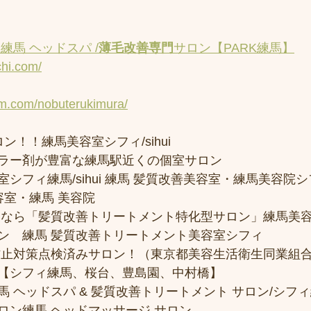
練馬 ヘッドスパ /
薄毛改善専門
サロン【PARK練馬】
chi.com/
am.com/nobuterukimura/
ン！！練馬美容室シフィ/sihui 
ラー剤が豊富な練馬駅近くの個室サロン
フィ練馬/sihui 練馬 髪質改善美容室・練馬美容院シフィ/
容室・練馬 美容院
トなら「髪質改善トリートメント特化型サロン」練馬美
ン　練馬 髪質改善トリートメント美容室シフィ
防止対策点検済みサロン！（東京都美容生活衛生同業組合
【シフィ練馬、桜台、豊島園、中村橋】
 ヘッドスパ & 髪質改善トリートメント サロン/シフ
ロン練馬 ヘッドマッサージ サロン