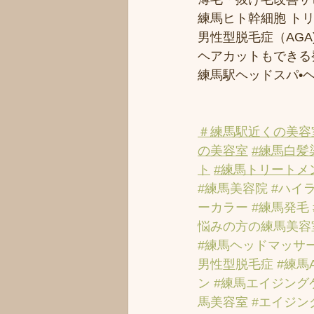
練馬ヒト幹細胞 ト
男性型脱毛症（AGA)
ヘアカットもできる
練馬駅ヘッドスパ•
＃練馬駅近くの美容
の美容室
#練馬白髪
ト
#練馬トリートメ
#練馬美容院
#ハイ
ーカラー
#練馬発毛
悩みの方の練馬美容
#練馬ヘッドマッサ
男性型脱毛症
#練馬
ン
#練馬エイジング
馬美容室
#エイジン