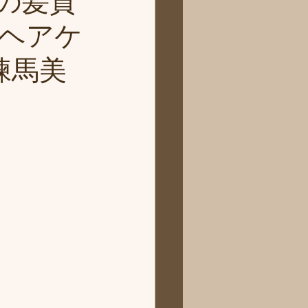
の髪質
ヘアケ
練馬美