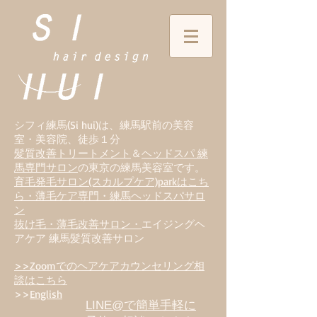
シフィ練馬(Si hui)は、
練
馬駅前の美容
室・美容院、徒歩１分
髪質改善トリートメント
＆
ヘッドスパ 練
馬専門サロン
の東京の練馬美容室です。
育毛発毛サロン(スカルプケア)parkはこち
ら・薄毛ケア専門・練馬ヘッドスパサロ
ン
抜け毛・薄毛改善サロン・
エイジングヘ
アケア 練馬髪質改善サロン
>>Zoomでのヘアケアカウンセリング相
談はこちら
>>
English
LINE@で簡単手軽に