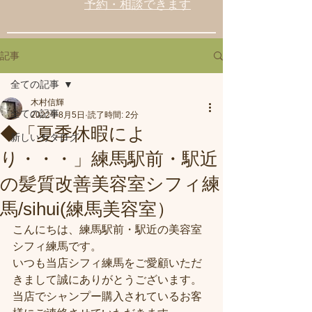
予約・相談できます
記事
全ての記事
木村信輝
全ての記事
2022年8月5日
読了時間: 2分
◆「夏季休暇によ
新しいカタログ
り・・・」練馬駅前・駅近
の髪質改善美容室シフィ練
馬/sihui(練馬美容室）
こんにちは、練馬駅前・駅近の美容室
シフィ練馬です。
いつも当店シフィ練馬をご愛顧いただ
きまして誠にありがとうございます。
当店でシャンプー購入されているお客