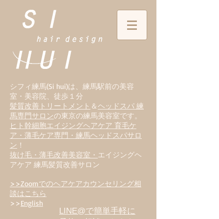
シフィ練馬(Si hui)は、
練
馬駅前の美容
室・美容院、徒歩１分
髪質改善トリートメント
＆
ヘッドスパ 練
馬専門サロン
の東京の練馬美容室です。
ヒト幹細胞エイジングヘアケア 育毛ケ
ア・薄毛ケア専門・練馬ヘッドスパサロ
ン
！
抜け毛・薄毛改善美容室・
エイジングヘ
アケア 練馬髪質改善サロン
>>Zoomでのヘアケアカウンセリング相
談はこちら
>>
English
LINE@で簡単手軽に