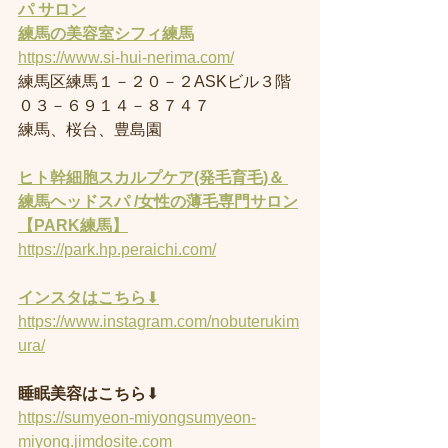
パ サロン
練馬の美容室
シフィ練馬
https://www.si-hui-nerima.com/
練馬区練馬１－２０－２ASKビル３階
０３－６９１４－８７４７
練馬、桜台、豊島園
ヒト幹細胞スカルプケア(発毛育毛)＆ 
練馬ヘッドスパ /女性の薄毛専門サロン
【PARK練馬】
https://park.hp.peraichi.com/
インスタはこちら
⬇︎
https://www.instagram.com/nobuterukim
ura/
睡眠美容はこちら
⬇︎
https://sumyeon-miyongsumyeon-
miyong.jimdosite.com