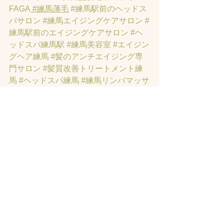
FAGA
 #練馬薄毛
#練馬駅前のヘッドス
パサロン
#練馬エイジングケアサロン
#
練馬駅前のエイジングケアサロン
#ヘ
ッドスパ練馬駅
#練馬美容室
#エイジン
グヘア練馬
#髪のアンチエイジング専
門サロン
#髪質改善トリートメント練
馬
#ヘッドスパ練馬
#練馬リンパマッサ
ージ
#練馬ヘッドスパ
#練馬ヘッドマッ
サージ
#練馬駅ヘッドスパ
#豊島園ヘ
ッドスパ
#髪改善
#髪質
#脳疲労改善
#
東京ヘッドスパ
#トステアトリートメ
ント
#ヘッドスパ練馬駅
#髪質改善練馬
区
#ヘッドスパ東京
#睡眠美容
#髪質改
善50代美容院
#練馬ヒト幹細胞
#東京ヒ
ト幹細胞
#ヒト幹細胞薄毛
#再生医療
#
スカルプ頭皮
#ヒト幹細胞スカルプサ
ロン
#ヒト幹細胞東京
#ヒト幹細胞培養
液
#ヒト幹細胞トリートメント
#ヒト幹