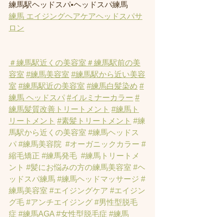
練馬駅ヘッドスパ•ヘッドスパ練馬
練馬 エイジングヘアケアヘッドスパサ
ロン
＃練馬駅近くの美容室
＃練馬駅前の美
容室
#練馬美容室
#練馬駅から近い美容
室
#練馬駅近の美容室
#練馬白髪染め
#
練馬 ヘッドスパ
#イルミナーカラー
#
練馬髪質改善トリートメント
#練馬ト
リートメント
#素髪トリートメント
#練
馬駅から近くの美容室
#練馬ヘッドス
パ
#練馬美容院
#オーガニックカラー
#
縮毛矯正
#練馬発毛
#練馬トリートメ
ント
#髪にお悩みの方の練馬美容室
#ヘ
ッドスパ練馬
#練馬ヘッドマッサージ
#
練馬美容室
#エイジングケア
#エイジン
グ毛
#アンチエイジング
#男性型脱毛
症
#練馬AGA
#女性型脱毛症
#練馬