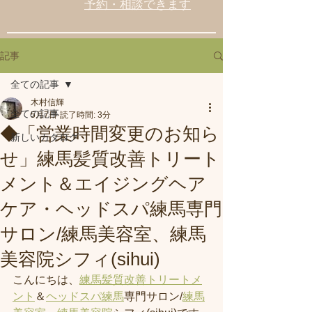
予約・相談できます
記事
全ての記事
木村信輝
全ての記事
5月7日
読了時間: 3分
◆「営業時間変更のお知ら
新しいカタログ
せ」練馬髪質改善トリート
メント＆エイジングヘア
ケア・ヘッドスパ練馬専門
サロン/練馬美容室、練馬
美容院シフィ(sihui)
こんにちは、
練馬髪質改善トリートメ
ント
＆
ヘッドスパ練馬
専門サロン/
練馬