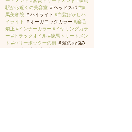
ートメント
#素髪トリートメント
#練馬
駅から近くの美容室
 ＃ヘッドスパ 
#練
馬美容院
 ＃ハイライト 
#白髪ぼかしハ
イライト
 ＃オーガニックカラー 
#縮毛
矯正
#インナーカラー
#イヤリングカラ
ー
#トラックオイル
#練馬トリートメン
ト
#ハリーポッターの街
 ＃髪のお悩み
の方の練馬 美容室 
#著名人に愛された
シャンプー
・スパニストの店。