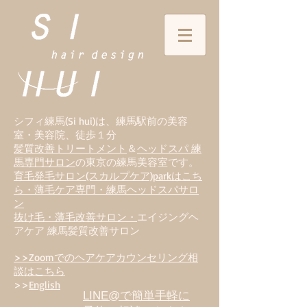
シフィ練馬(Si hui)は、
練
馬駅前の美容
室・美容院、徒歩１分
髪質改善トリートメント
＆
ヘッドスパ 練
馬専門サロン
の東京の練馬美容室です。
育毛発毛サロン(スカルプケア)parkはこち
ら・薄毛ケア専門・練馬ヘッドスパサロ
ン
抜け毛・薄毛改善サロン・
エイジングヘ
アケア 練馬髪質改善サロン
>>Zoomでのヘアケアカウンセリング相
談はこちら
>>
English
LINE@で簡単手軽に