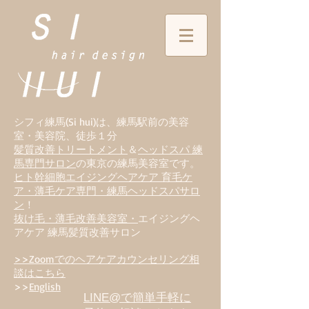
シフィ練馬(Si hui)は、
練
馬駅前の美容
室・美容院、徒歩１分
髪質改善トリートメント
＆
ヘッドスパ 練
馬専門サロン
の東京の練馬美容室です。
ヒト幹細胞エイジングヘアケア 育毛ケ
ア・薄毛ケア専門・練馬ヘッドスパサロ
ン
！
抜け毛・薄毛改善美容室・
エイジングヘ
アケア 練馬髪質改善サロン
>>Zoomでのヘアケアカウンセリング相
談はこちら
>>
English
LINE@で簡単手軽に