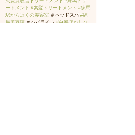
馬髪質改善トリートメント
#練馬トリ
ートメント
#素髪トリートメント
#練馬
駅から近くの美容室
 ＃ヘッドスパ 
#練
馬美容院
 ＃ハイライト 
#白髪ぼかしハ
イライト
 ＃オーガニックカラー 
#縮毛
矯正
#インナーカラー
#イヤリングカラ
ー
#トラックオイル
#練馬トリートメン
ト
すべて表示
最新記事