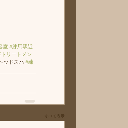
容室
#練馬駅近
善トリートメン
＃ヘッドスパ 
#練
すべて表示