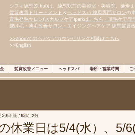
シフィ練馬(Si hui)は、
練
馬駅前の美容室・美容院、徒歩１
髪質改善トリートメント
＆
ヘッドスパ 練馬専門サロン
の
育毛発毛サロン(スカルプケア)parkはこちら・薄毛ケア
抜け毛・薄毛改善サロン・
エイジングヘアケア 練馬髪質
>>Zoomでのヘアケアカウンセリング相談はこちら
>>
English
金
髪質改善メニュー
ヘッドスパ
場所・営業時間
ご
月30日
読了時間: 2分
休業日は5/4(水）、5/6