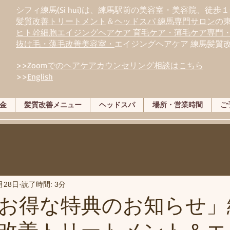
シフィ練馬(Si hui)は、
練
馬駅前の美容室・美容院、徒歩１
髪質改善トリートメント
＆
ヘッドスパ 練馬専門サロン
の
ヒト幹細胞エイジングヘアケア 育毛ケア・薄毛ケア専門
抜け毛・薄毛改善美容室・
エイジングヘアケア 練馬髪質
>>Zoomでのヘアケアカウンセリング相談はこちら
>>
English
金
髪質改善メニュー
ヘッドスパ
場所・営業時間
ご
月28日
読了時間: 3分
お得な特典のお知らせ」