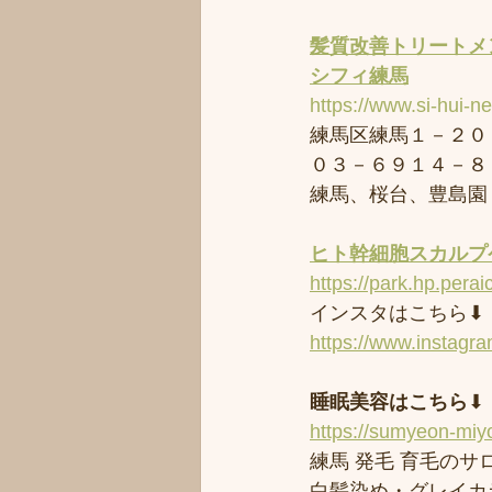
髪質改善トリートメ
シフィ練馬
https://www.si-hui-n
練馬区練馬１－２０
０３－６９１４－８
練馬、桜台、豊島園
ヒト幹細胞スカルプケ
https://park.hp.perai
インスタはこちら⬇︎
https://www.instagr
睡眠美容はこちら
⬇︎
https://sumyeon-mi
練馬 発毛 育毛のサロ
白髪染め・グレイカ