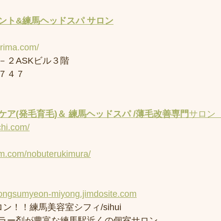
ント&練馬ヘッドスパ サロン
erima.com/
－２ASKビル３階
７４７
ア(発毛育毛)＆ 練馬ヘッドスパ /薄毛改善専門
サロン
chi.com/
am.com/nobuterukimura/
yongsumyeon-miyong.jimdosite.com
ン！！練馬美容室シフィ/sihui 
ラー剤が豊富な練馬駅近くの個室サロン