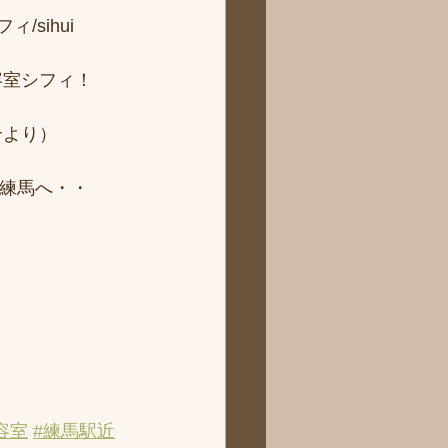
sihui 
容室シフィ！
より） 
ィ練馬へ・・
容室
#練馬駅近