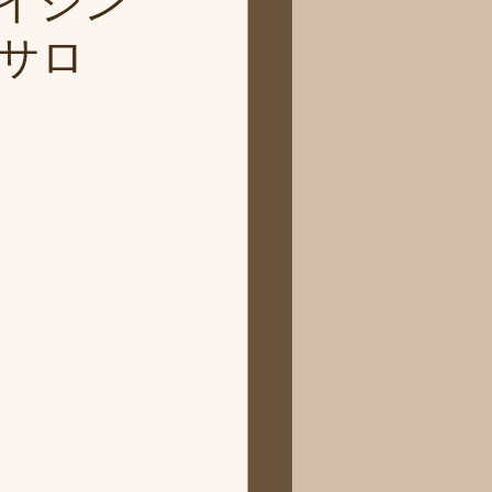
イジン
サロ