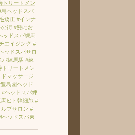
善トリートメン
練馬ヘッドスパ
縮毛矯正
#インナ
ーの街
#髪にお
ヘッドスパ練馬
ンチエイジング
#
のヘッドスパサロ
スパ練馬駅
#練
善トリートメン
ッドマッサージ
#豊島園ヘッド
ト
#ヘッドスパ練
練馬ヒト幹細胞
#
カルプサロン
#
胞ヘッドスパ東