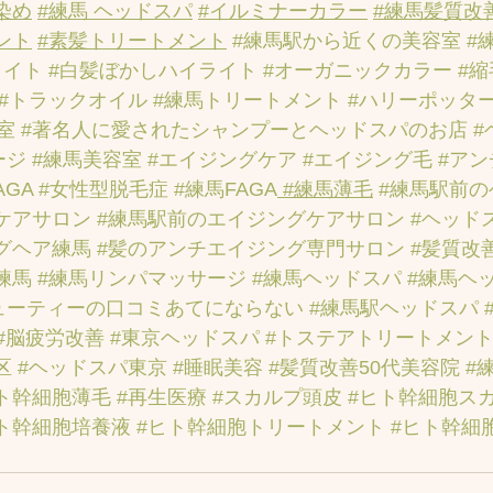
染め
#練馬 ヘッドスパ
#イルミナーカラー
#練馬髪質改
ント
#素髪トリートメント
#練馬駅から近くの美容室
#
ライト
#白髪ぼかしハイライト
#オーガニックカラー
#
#トラックオイル
#練馬トリートメント
#ハリーポッタ
室
#著名人に愛されたシャンプーとヘッドスパのお店
#
ージ
#練馬美容室
#エイジングケア
#エイジング毛
#ア
AGA
#女性型脱毛症
#練馬FAGA
 #練馬薄毛
#練馬駅前
ケアサロン
#練馬駅前のエイジングケアサロン
#ヘッド
グヘア練馬
#髪のアンチエイジング専門サロン
#髪質改
練馬
#練馬リンパマッサージ
#練馬ヘッドスパ
#練馬ヘ
ューティーの口コミあてにならない
#練馬駅ヘッドスパ
#脳疲労改善
#東京ヘッドスパ
#トステアトリートメン
区
#ヘッドスパ東京
#睡眠美容
#髪質改善50代美容院
#
ト幹細胞薄毛
#再生医療
#スカルプ頭皮
#ヒト幹細胞ス
ト幹細胞培養液
#ヒト幹細胞トリートメント
#ヒト幹細