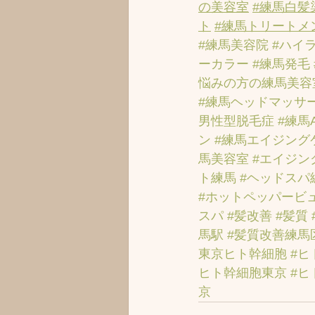
の美容室
#練馬白髪
ト
#練馬トリートメ
#練馬美容院
#ハイ
ーカラー
#練馬発毛
悩みの方の練馬美容
#練馬ヘッドマッサ
男性型脱毛症
#練馬
ン
#練馬エイジング
馬美容室
#エイジン
ト練馬
#ヘッドスパ
#ホットペッパービ
スパ
#髪改善
#髪質
馬駅
#髪質改善練馬
東京ヒト幹細胞
#ヒ
ヒト幹細胞東京
#ヒ
京