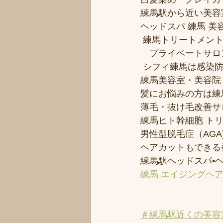
練馬駅から近い美容室シ
ヘッドスパ 練馬 美
 練馬トリートメン
　プライベートサロ
 シフィ練馬は感染
練馬美容室・美容院
髪にお悩みの方は練馬
薄毛・抜け毛改善サ
練馬ヒト幹細胞 ト
男性型脱毛症（AGA)
ヘアカットもできる
練馬駅ヘッドスパ•
練馬 エイジングヘ
＃練馬駅近くの美容