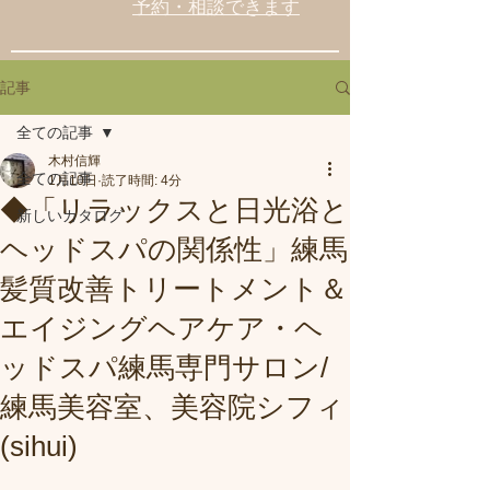
予約・相談できます
記事
全ての記事
木村信輝
全ての記事
1月10日
読了時間: 4分
◆「リラックスと日光浴と
新しいカタログ
ヘッドスパの関係性」練馬
髪質改善トリートメント＆
エイジングヘアケア・ヘ
ッドスパ練馬専門サロン/
練馬美容室、美容院シフィ
(sihui)