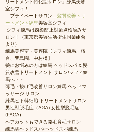
リートメント特化型サロン」練馬美容
室シフィ！
　プライベートサロン
　髪質改善トリ
ートメント練馬
美容室シフィ
 シフィ練馬は感染防止対策点検済みサ
ロン！（東京都美容生活衛生同業組合
より） 
練馬美容室・美容院【シフィ練馬、桜
台、豊島園、中村橋】
髪にお悩みの方は練馬 ヘッドスパ & 髪
質改善トリートメント サロン/シフィ練
馬へ・・
薄毛・抜け毛改善サロン練馬 ヘッドマ
ッサージ サロン
練馬ヒト幹細胞 トリートメントサロン
男性型脱毛症（AGA) 女性型脱毛症 
(FAGA)
ヘアカットもできる発毛育毛サロン
練馬駅ヘッドスパ•ヘッドスパ練馬