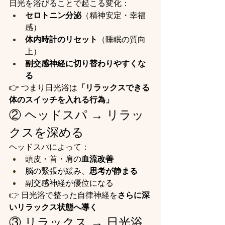
日光を浴びることで起こる変化：
セロトニン分泌
（精神安定・幸福
感）
体内時計のリセット
（睡眠の質向
上）
副交感神経に切り替わりやすくな
る
👉 つまり日光浴は
「リラックスできる
体のスイッチを入れる行為」
② ヘッドスパ → リラッ
クスを深める
ヘッドスパによって：
頭皮・首・肩の
血流改善
脳の緊張が緩み、
思考が静まる
副交感神経が優位になる
👉 日光浴で整った自律神経を
さらに深
いリラックス状態へ導く
③ リラックス → 日光浴