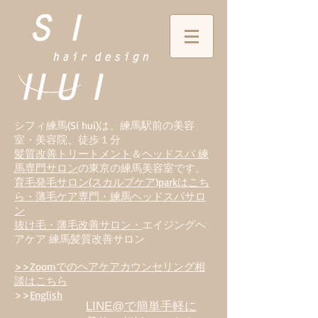
シフィ練馬(Si hui)は、
練
馬駅前の美容
室・美容院、徒歩１分
髪質改善トリートメント
＆
ヘッドスパ 練
馬専門サロン
の東京の練馬美容室です。
育毛発毛サロン(スカルプケア)parkはこち
ら・薄毛ケア専門・練馬ヘッドスパサロ
ン
抜け毛・薄毛改善サロン・
エイジングヘ
アケア 練馬髪質改善サロン
>>Zoomでのヘアケアカウンセリング相
談はこちら
>>
English
LINE@で簡単手軽に