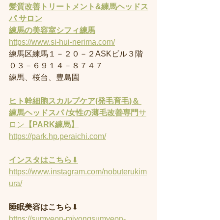
髪質改善トリートメント&練馬ヘッドス
パ サロン
練馬の美容室
シフィ練馬
https://www.si-hui-nerima.com/
練馬区練馬１－２０－２ASKビル３階
０３－６９１４－８７４７
練馬、桜台、豊島園
ヒト幹細胞スカルプケア(発毛育毛)＆ 
練馬ヘッドスパ /女性の薄毛改善専門
サ
ロン
【PARK練馬】
https://park.hp.peraichi.com/
インスタはこちら
⬇︎
https://www.instagram.com/nobuterukim
ura/
睡眠美容はこちら
⬇︎
https://sumyeon-miyongsumyeon-