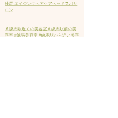
練馬 エイジングヘアケアヘッドスパサ
ロン
＃練馬駅近くの美容室
＃練馬駅前の美
容室
#練馬美容室
#練馬駅から近い美容
室
#練馬駅近の美容室
#練馬白髪染め
#
練馬 ヘッドスパ
#イルミナーカラー
#
練馬髪質改善トリートメント
#練馬ト
リートメント
#素髪トリートメント
#練
馬駅から近くの美容室
#練馬ヘッドス
パ
#練馬美容院
#オーガニックカラー
#
縮毛矯正
#練馬発毛
#練馬トリートメ
ント
#髪にお悩みの方の練馬美容室
#ヘ
ッドスパ練馬
#練馬ヘッドマッサージ
#
練馬美容室
#エイジングケア
#エイジン
グ毛
#アンチエイジング
#男性型脱毛
症
#練馬AGA
#女性型脱毛症
#練馬
FAGA
 #練馬薄毛
#練馬駅前のヘッドス