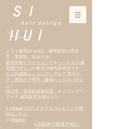
シフィ練馬(Si hui)は、
練
馬駅前の美容
室・美容院、徒歩１分
髪質改善トリートメント
＆
ヘッドスパ 練
馬専門サロン
の東京の練馬美容室です。
ヒト幹細胞エイジングヘアケア 育毛ケ
ア・薄毛ケア専門・練馬ヘッドスパサロ
ン
！
抜け毛・薄毛改善美容室・
エイジングヘ
アケア 練馬髪質改善サロン
>>Zoomでのヘアケアカウンセリング相
談はこちら
>>
English
LINE@で簡単手軽に