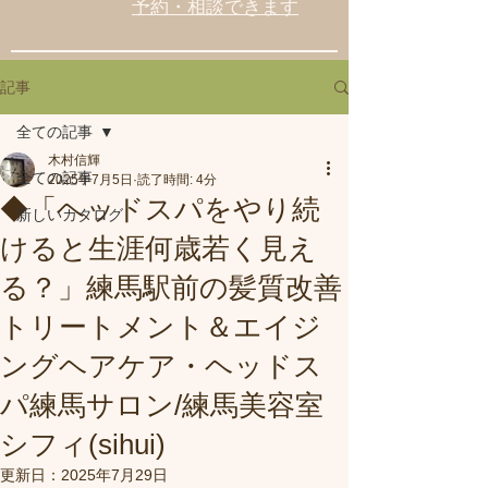
予約・相談できます
記事
全ての記事
木村信輝
全ての記事
2025年7月5日
読了時間: 4分
◆「ヘッドスパをやり続
新しいカタログ
けると生涯何歳若く見え
る？」練馬駅前の髪質改善
トリートメント＆エイジ
ングヘアケア・ヘッドス
パ練馬サロン/練馬美容室
シフィ(sihui)
更新日：
2025年7月29日