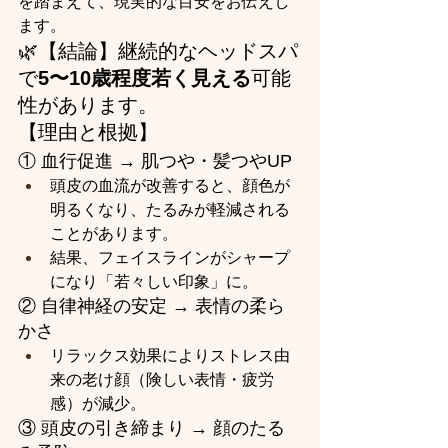
を踏まえて、現実的な目安をお伝えし
ます。
🌿【結論】継続的なヘッドスパ
で
5〜10歳程度若く見える
可能
性があります。
【理由と根拠】
① 血行促進 → 肌つや・髪つやUP
頭皮の血流が改善すると、顔色が
明るくなり、たるみが軽減される
ことがあります。
結果、フェイスラインがシャープ
になり「若々しい印象」に。
② 自律神経の安定 → 表情の柔ら
かさ
リラックス効果によりストレス由
来の老け顔（険しい表情・疲労
感）が減少。
③ 頭皮の引き締まり → 顔のたる