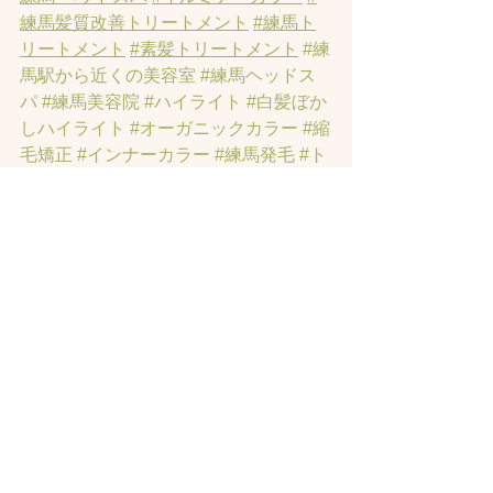
練馬髪質改善トリートメント
#練馬ト
リートメント
#素髪トリートメント
#練
馬駅から近くの美容室
#練馬ヘッドス
パ
#練馬美容院
#ハイライト
#白髪ぼか
しハイライト
#オーガニックカラー
#縮
毛矯正
#インナーカラー
#練馬発毛
#ト
ラックオイル
#練馬トリートメント
#ハ
リーポッターの街
#髪にお悩みの方の
練馬美容室
#著名人に愛されたシャン
プーとヘッドスパのお店
#ヘッドスパ
練馬
#練馬ヘッドマッサージ
#練馬美容
室
#エイジングケア
#エイジング毛
#ア
ンチエイジング
#男性型脱毛症
#練馬
AGA
#女性型脱毛症
#練馬FAGA
 #練馬
薄毛
#練馬駅前のヘッドスパサロン
#練
馬エイジングケアサロン
#練馬駅前の
エイジングケアサロン
#ヘッドスパ練
馬駅
#練馬美容室
#エイジングヘア練