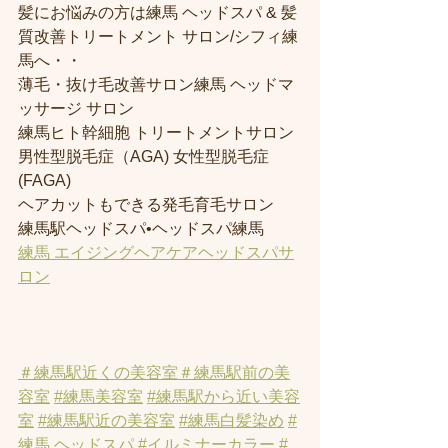
髪にお悩みの方は練馬 ヘッドスパ & 髪
質改善トリートメント サロン/シフィ練
馬へ・・
薄毛・抜け毛改善サロン練馬 ヘッドマ
ッサージ サロン
練馬ヒト幹細胞 トリートメントサロン
男性型脱毛症（AGA) 女性型脱毛症 
(FAGA)
ヘアカットもできる発毛育毛サロン
練馬駅ヘッドスパ•ヘッドスパ練馬
練馬 エイジングヘアケアヘッドスパサ
ロン
＃練馬駅近くの美容室
＃練馬駅前の美
容室
#練馬美容室
#練馬駅から近い美容
室
#練馬駅近の美容室
#練馬白髪染め
#
練馬 ヘッドスパ
#イルミナーカラー
#