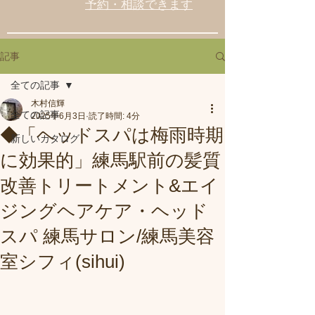
予約・相談できます
記事
全ての記事
木村信輝
全ての記事
2025年6月3日
読了時間: 4分
◆「ヘッドスパは梅雨時期
新しいカタログ
に効果的」練馬駅前の髪質
改善トリートメント&エイ
ジングヘアケア・ヘッド
スパ 練馬サロン/練馬美容
室シフィ(sihui)