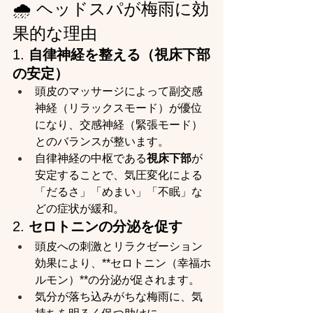
🌧 ヘッドスパが梅雨に効
果的な理由
1. 
自律神経を整える（視床下部
の安定）
頭皮のマッサージによって副交感
神経（リラックスモード）が優位
になり、交感神経（緊張モード）
とのバランスが整います。
自律神経の中枢である
視床下部
が
安定することで、気圧変化による
「だるさ」「めまい」「不眠」な
どの症状が緩和。
2. 
セロトニンの分泌を促す
頭皮への刺激とリラクゼーション
効果により、**セロトニン（幸福ホ
ルモン）**の分泌が促されます。
気分が落ち込みがちな梅雨に、気