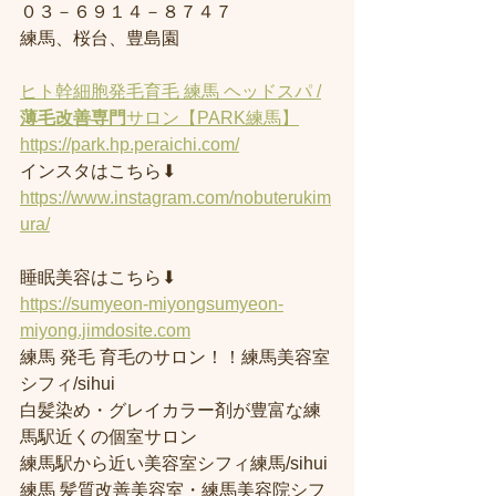
０３－６９１４－８７４７
練馬、桜台、豊島園
ヒト幹細胞発毛育毛 練馬 ヘッドスパ /
薄毛改善専門
サロン【PARK練馬】
https://park.hp.peraichi.com/
インスタはこちら⬇︎
https://www.instagram.com/nobuterukim
ura/
睡眠美容はこちら⬇︎
https://sumyeon-miyongsumyeon-
miyong.jimdosite.com
練馬 発毛 育毛のサロン！！練馬美容室
シフィ/sihui 
白髪染め・グレイカラー剤が豊富な練
馬駅近くの個室サロン
練馬駅から近い美容室シフィ練馬/sihui 
練馬 髪質改善美容室・練馬美容院シフ