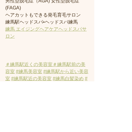
男性型脱毛症（AGA) 女性型脱毛症 
(FAGA)
ヘアカットもできる発毛育毛サロン
練馬駅ヘッドスパ•ヘッドスパ練馬
練馬 エイジングヘアケアヘッドスパサ
ロン
＃練馬駅近くの美容室
＃練馬駅前の美
容室
#練馬美容室
#練馬駅から近い美容
室
#練馬駅近の美容室
#練馬白髪染め
#
練馬 ヘッドスパ
#イルミナーカラー
#
練馬髪質改善トリートメント
#練馬ト
リートメント
#素髪トリートメント
#練
馬駅から近くの美容室
#練馬ヘッドス
パ
#練馬美容院
#ハイライト
#白髪ぼか
しハイライト
#オーガニックカラー
#縮
毛矯正
#インナーカラー
#練馬発毛
#ト