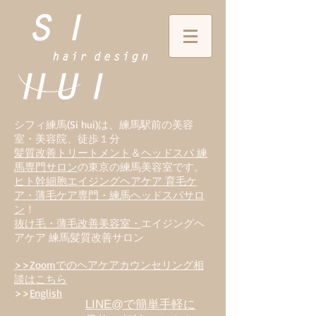
シフィ練馬(Si hui)は、
練
馬駅前の美容
室・美容院、徒歩１分
髪質改善トリートメント
＆
ヘッドスパ 練
馬専門サロン
の東京の練馬美容室です。
ヒト幹細胞エイジングヘアケア 育毛ケ
ア・薄毛ケア専門・練馬ヘッドスパサロ
ン
！
抜け毛・薄毛改善美容室・
エイジングヘ
アケア 練馬髪質改善サロン
>>Zoomでのヘアケアカウンセリング相
談はこちら
>>
English
LINE@で簡単手軽に