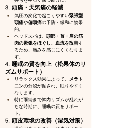
持ちを明るく保つ助けに。
3. 
頭痛・天気痛の軽減
気圧の変化で起こりやすい
緊張型
頭痛
や
偏頭痛
の予防・緩和に効果
的。
ヘッドスパは、
頭部・首・肩の筋
肉の緊張をほぐし、血流を改善
す
るため、痛みを感じにくくなりま
す。
4. 
睡眠の質を向上（松果体のリ
ズムサポート）
リラックス効果によって、
メラト
ニン
の分泌が促され、眠りやすく
なります。
特に雨続きで体内リズムが乱れが
ちな時期に、睡眠の質をサポー
ト。
5. 
頭皮環境の改善（湿気対策）