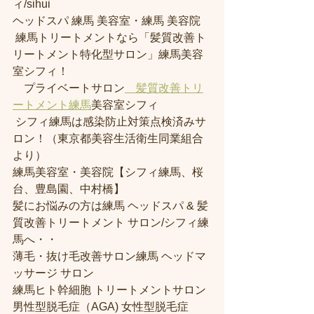
ィ/sihui 
ヘッドスパ 練馬 美容室・練馬 美容院
 練馬トリートメントなら「髪質改善ト
リートメント特化型サロン」練馬美容
室シフィ！
　プライベートサロン
　髪質改善トリ
ートメント練馬
美容室シフィ
 シフィ練馬は感染防止対策点検済みサ
ロン！（東京都美容生活衛生同業組合
より） 
練馬美容室・美容院【シフィ練馬、桜
台、豊島園、中村橋】
髪にお悩みの方は練馬 ヘッドスパ & 髪
質改善トリートメント サロン/シフィ練
馬へ・・
薄毛・抜け毛改善サロン練馬 ヘッドマ
ッサージ サロン
練馬ヒト幹細胞 トリートメントサロン
男性型脱毛症（AGA) 女性型脱毛症 