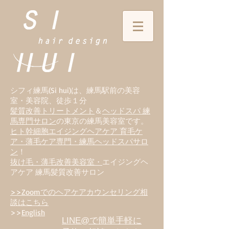
シフィ練馬(Si hui)は、
練
馬駅前の美容
室・美容院、徒歩１分
髪質改善トリートメント
＆
ヘッドスパ 練
馬専門サロン
の東京の練馬美容室です。
ヒト幹細胞エイジングヘアケア 育毛ケ
ア・薄毛ケア専門・練馬ヘッドスパサロ
ン
！
抜け毛・薄毛改善美容室・
エイジングヘ
アケア 練馬髪質改善サロン
>>Zoomでのヘアケアカウンセリング相
談はこちら
>>
English
LINE@で簡単手軽に