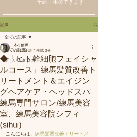
予約・相談できます
記事
全ての記事
木村信輝
全ての記事
3月15日
読了時間: 3分
◆「ヒト幹細胞フェイシャ
新しいカタログ
ルコース」練馬髪質改善ト
リートメント＆エイジン
グヘアケア・ヘッドスパ
練馬専門サロン/練馬美容
室、練馬美容院シフィ
(sihui)
こんにちは、
練馬髪質改善トリートメ