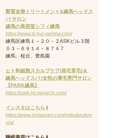
髪質改善トリートメント&練馬ヘッドス
パ サロン
練馬の美容室
シフィ練馬
https://www.si-hui-nerima.com/
練馬区練馬１－２０－２ASKビル３階
０３－６９１４－８７４７
練馬、桜台、豊島園
ヒト幹細胞スカルプケア(発毛育毛)＆ 
練馬ヘッドスパ /女性の薄毛専門サロン
【PARK練馬】
https://park.hp.peraichi.com/
インスタはこちら
⬇︎
https://www.instagram.com/nobuterukim
ura/
睡眠美容はこちら
⬇︎