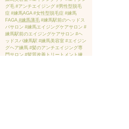
グ毛
#アンチエイジング
#男性型脱毛
症
#練馬AGA
#女性型脱毛症
#練馬
FAGA
 #練馬薄毛
#練馬駅前のヘッドス
パサロン
#練馬エイジングケアサロン
#
練馬駅前のエイジングケアサロン
#ヘ
ッドスパ練馬駅
#練馬美容室
#エイジン
グヘア練馬
#髪のアンチエイジング専
門サロン
#髪質改善トリートメント練
馬
#ヘッドスパ練馬
#練馬リンパマッサ
ージ
#練馬ヘッドスパ
#練馬ヘッドマッ
サージ
#練馬駅ヘッドスパ
#豊島園ヘ
ッドスパ
#髪改善
#髪質
#脳疲労改善
#
東京ヘッドスパ
#トステアトリートメ
ント
#ヘッドスパ練馬駅
#髪質改善練馬
区
#ヘッドスパ東京
#睡眠美容
#髪質改
善50代美容院
#練馬ヒト幹細胞
#東京ヒ
ト幹細胞
#ヒト幹細胞薄毛
#再生医療
#
スカルプ頭皮
#ヒト幹細胞スカルプサ