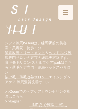
シフィ練馬(Si hui)は、
練
馬駅前の美容
室・美容院、徒歩１分
髪質改善トリートメント
＆
ヘッドスパ 練
馬専門サロン
の東京の練馬美容室です。
育毛発毛サロン(スカルプケア)parkはこち
ら・薄毛ケア専門・練馬ヘッドスパサロ
ン
抜け毛・薄毛改善サロン・
エイジングヘ
アケア 練馬髪質改善サロン
>>Zoomでのヘアケアカウンセリング相
談はこちら
>>
English
LINE@で簡単手軽に