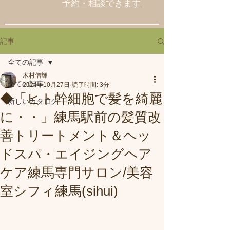
予約・相談できます
記事
全ての記事
木村信輝
全ての記事
2024年10月27日
読了時間: 3分
◆「ヒト幹細胞で髪を綺麗
新しいカタログ
に・・」練馬駅前の髪質改
善トリートメント＆ヘッ
ドスパ・エイジングヘア
ケア練馬専門サロン/美容
室シフィ練馬(sihui)