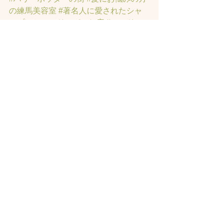
の練馬美容室
#著名人に愛されたシャ
ンプーとヘッドスパのお店
#ヘッドス
パ練馬
#練馬ヘッドマッサージ
#練馬美
容室
#エイジングケア
#エイジング毛
#
アンチエイジング
#男性型脱毛症
#練馬
AGA
#女性型脱毛症
#練馬FAGA
 #練馬
薄毛
#練馬駅前のヘッドスパサロン
#練
馬エイジングケアサロン
#練馬駅前の
エイジングケアサロン
#ヘッドスパ練
馬駅
#練馬美容室
#エイジングヘア練
馬
#髪のアンチエイジング専門サロン
#
髪質改善トリートメント練馬
#ヘッド
スパ練馬
#練馬リンパマッサージ
#練馬
ヘッドスパ
#練馬ヘッドマッサージ
#ホ
ットペッパービューティーの口コミあ
てにならない
#練馬駅ヘッドスパ
#豊島
園ヘッドスパ
#髪改善
#髪質
#脳疲労改
善
#東京ヘッドスパ
#トステアトリート