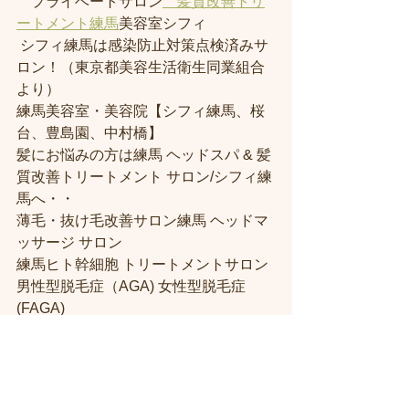
　プライベートサロン
　髪質改善トリ
ートメント練馬
美容室シフィ
 シフィ練馬は感染防止対策点検済みサ
ロン！（東京都美容生活衛生同業組合
より） 
練馬美容室・美容院【シフィ練馬、桜
台、豊島園、中村橋】
髪にお悩みの方は練馬 ヘッドスパ & 髪
質改善トリートメント サロン/シフィ練
馬へ・・
薄毛・抜け毛改善サロン練馬 ヘッドマ
ッサージ サロン
練馬ヒト幹細胞 トリートメントサロン
男性型脱毛症（AGA) 女性型脱毛症 
(FAGA)
ヘアカットもできる発毛育毛サロン
練馬駅ヘッドスパ•ヘッドスパ練馬
練馬 エイジングヘアケアヘッドスパサ
ロン