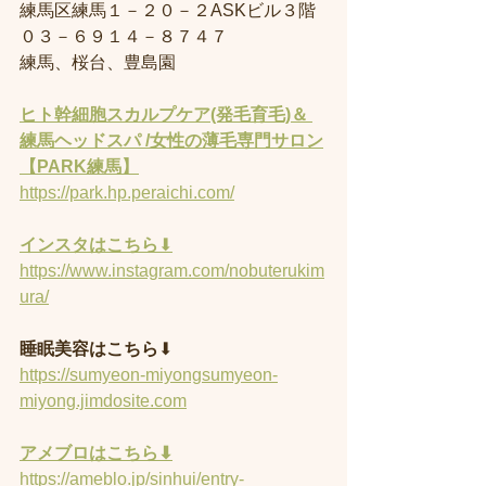
練馬区練馬１－２０－２ASKビル３階
０３－６９１４－８７４７
練馬、桜台、豊島園
ヒト幹細胞スカルプケア(発毛育毛)＆ 
練馬ヘッドスパ /女性の薄毛専門サロン
【PARK練馬】
https://park.hp.peraichi.com/
インスタはこちら
⬇︎
https://www.instagram.com/nobuterukim
ura/
睡眠美容はこちら
⬇︎
https://sumyeon-miyongsumyeon-
miyong.jimdosite.com
アメブロはこちら⬇︎
https://ameblo.jp/sinhui/entry-