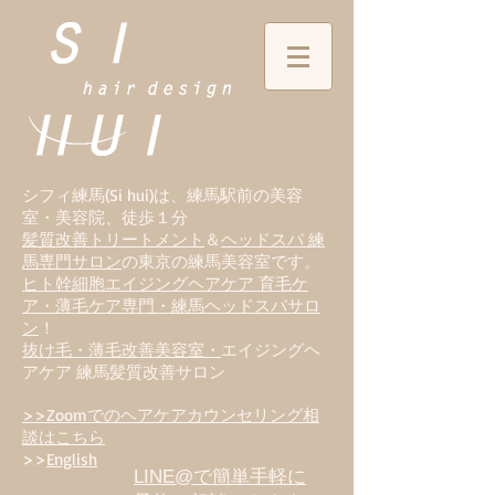
シフィ練馬(Si hui)は、
練
馬駅前の美容
室・美容院、徒歩１分
髪質改善トリートメント
＆
ヘッドスパ 練
馬専門サロン
の東京の練馬美容室です。
ヒト幹細胞エイジングヘアケア 育毛ケ
ア・薄毛ケア専門・練馬ヘッドスパサロ
ン
！
抜け毛・薄毛改善美容室・
エイジングヘ
アケア 練馬髪質改善サロン
>>Zoomでのヘアケアカウンセリング相
談はこちら
>>
English
LINE@で簡単手軽に