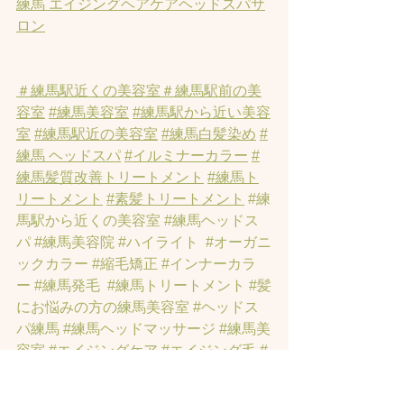
練馬 エイジングヘアケアヘッドスパサ
ロン
＃練馬駅近くの美容室
＃練馬駅前の美
容室
#練馬美容室
#練馬駅から近い美容
室
#練馬駅近の美容室
#練馬白髪染め
#
練馬 ヘッドスパ
#イルミナーカラー
#
練馬髪質改善トリートメント
#練馬ト
リートメント
#素髪トリートメント
#練
馬駅から近くの美容室
#練馬ヘッドス
パ
#練馬美容院
#ハイライト
#オーガニ
ックカラー
#縮毛矯正
#インナーカラ
ー
#練馬発毛
#練馬トリートメント
#髪
にお悩みの方の練馬美容室
#ヘッドス
パ練馬
#練馬ヘッドマッサージ
#練馬美
容室
#エイジングケア
#エイジング毛
#
アンチエイジング
#男性型脱毛症
#練馬
AGA
#女性型脱毛症
#練馬FAGA
 #練馬