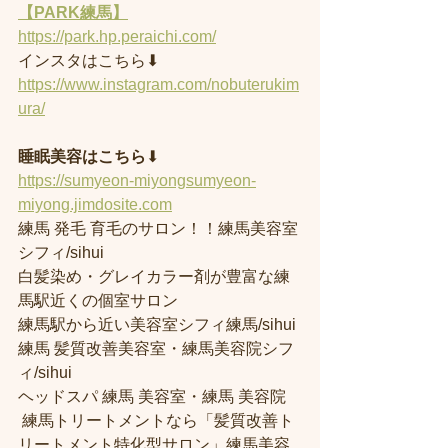
【PARK練馬】
https://park.hp.peraichi.com/
インスタはこちら⬇︎
https://www.instagram.com/nobuterukim
ura/
睡眠美容はこちら
⬇︎
https://sumyeon-miyongsumyeon-
miyong.jimdosite.com
練馬 発毛 育毛のサロン！！練馬美容室
シフィ/sihui 
白髪染め・グレイカラー剤が豊富な練
馬駅近くの個室サロン
練馬駅から近い美容室シフィ練馬/sihui 
練馬 髪質改善美容室・練馬美容院シフ
ィ/sihui 
ヘッドスパ 練馬 美容室・練馬 美容院
 練馬トリートメントなら「髪質改善ト
リートメント特化型サロン」練馬美容