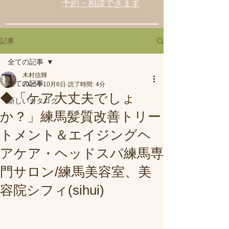
予約・相談できます
記事
全ての記事
木村信輝
全ての記事
2025年10月6日
読了時間: 4分
◆「ケア大丈夫でしょ
新しいカタログ
か？」練馬髪質改善トリー
トメント＆エイジングヘ
アケア・ヘッドスパ練馬専
門サロン/練馬美容室、美
容院シフィ(sihui)