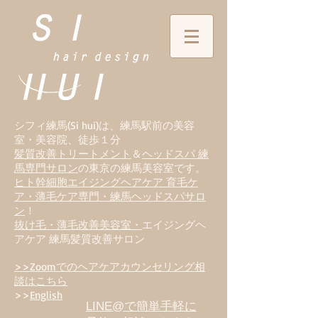
シフィ練馬(Si hui)は、
練
馬駅前の美容
室・美容院、徒歩１分
髪質改善トリートメント
＆
ヘッドスパ 練
馬専門サロン
の東京の練馬美容室です。
ヒト幹細胞エイジングヘアケア 育毛ケ
ア・薄毛ケア専門・練馬ヘッドスパサロ
ン
！
抜け毛・薄毛改善美容室・
エイジングヘ
アケア 練馬髪質改善サロン
>>Zoomでのヘアケアカウンセリング相
談はこちら
>>
English
LINE@で簡単手軽に