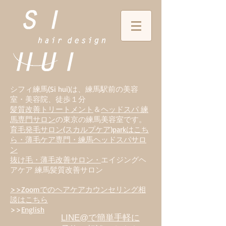
シフィ練馬(Si hui)は、
練
馬駅前の美容
室・美容院、徒歩１分
髪質改善トリートメント
＆
ヘッドスパ 練
馬専門サロン
の東京の練馬美容室です。
育毛発毛サロン(スカルプケア)parkはこち
ら・薄毛ケア専門・練馬ヘッドスパサロ
ン
抜け毛・薄毛改善サロン・
エイジングヘ
アケア 練馬髪質改善サロン
>>Zoomでのヘアケアカウンセリング相
談はこちら
>>
English
LINE@で簡単手軽に