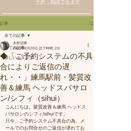
予約・相談できます
記事
全ての記事
木村信輝
全ての記事
2023年8月29日
読了時間: 2分
◆「ご予約システムの不具
新しいカタログ
合によりご返信の遅
れ・・」練馬駅前・髪質改
善＆練馬 ヘッドスパサロ
ン/シフィ（sihui）
こんにちは、髪質改善＆練馬 ヘッドス
パサロンのシフィ/sihuiです。
只今、ご予約システム不具合の為、メ
ールでのお問合せのご返信が遅れてお