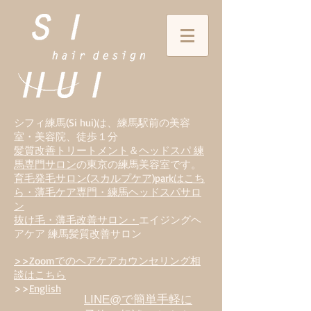
シフィ練馬(Si hui)は、
練
馬駅前の美容
室・美容院、徒歩１分
髪質改善トリートメント
＆
ヘッドスパ 練
馬専門サロン
の東京の練馬美容室です。
育毛発毛サロン(スカルプケア)parkはこち
ら・薄毛ケア専門・練馬ヘッドスパサロ
ン
抜け毛・薄毛改善サロン・
エイジングヘ
アケア 練馬髪質改善サロン
>>Zoomでのヘアケアカウンセリング相
談はこちら
>>
English
LINE@で簡単手軽に