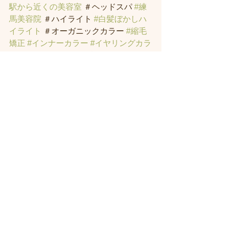
駅から近くの美容室
 ＃ヘッドスパ 
#練
馬美容院
 ＃ハイライト 
#白髪ぼかしハ
イライト
 ＃オーガニックカラー 
#縮毛
矯正
#インナーカラー
#イヤリングカラ
ー
#トラックオイル
#練馬トリートメン
ト
#ハリーポッターの街
 ＃髪のお悩み
の方の練馬 美容室 
#著名人に愛された
シャンプー
・スパニストの店。
すべて表示
最新記事