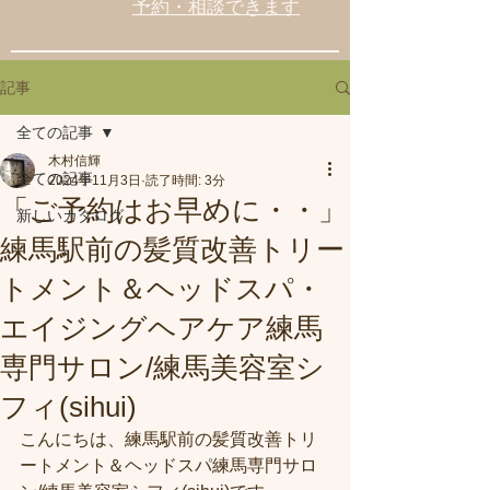
予約・相談できます
記事
全ての記事
木村信輝
全ての記事
2024年11月3日
読了時間: 3分
「ご予約はお早めに・・」
新しいカタログ
練馬駅前の髪質改善トリー
トメント＆ヘッドスパ・
エイジングヘアケア練馬
専門サロン/練馬美容室シ
フィ(sihui)
こんにちは、練馬駅前の髪質改善トリ
ートメント＆ヘッドスパ練馬専門サロ