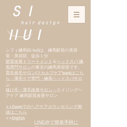
シフィ練馬(Si hui)は、
練
馬駅前の美容
室・美容院、徒歩１分
髪質改善トリートメント
＆
ヘッドスパ 練
馬専門サロン
の東京の練馬美容室です。
育毛発毛サロン(スカルプケア)parkはこち
ら・薄毛ケア専門・練馬ヘッドスパサロ
ン
抜け毛・薄毛改善サロン・
エイジングヘ
アケア 練馬髪質改善サロン
>>Zoomでのヘアケアカウンセリング相
談はこちら
>>
English
LINE@で簡単手軽に