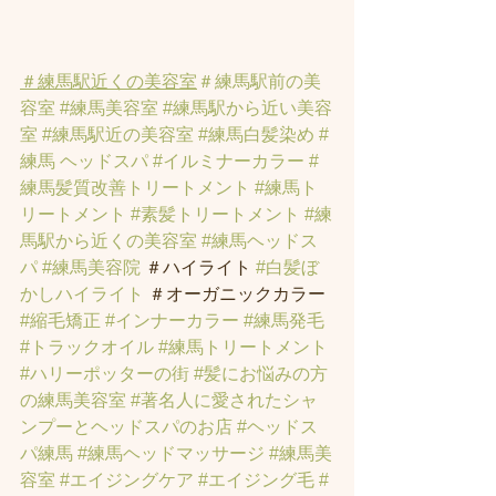
＃練馬駅近くの美容室
＃練馬駅前の美
容室
#練馬美容室
#練馬駅から近い美容
室
#練馬駅近の美容室
#練馬白髪染め
#
練馬 ヘッドスパ
#イルミナーカラー
#
練馬髪質改善トリートメント
#練馬ト
リートメント
#素髪トリートメント
#練
馬駅から近くの美容室
#練馬ヘッドス
パ
#練馬美容院
 ＃ハイライト 
#白髪ぼ
かしハイライト
 ＃オーガニックカラー 
#縮毛矯正
#インナーカラー
#練馬発毛
#トラックオイル
#練馬トリートメント
#ハリーポッターの街
#髪にお悩みの方
の練馬美容室
#著名人に愛されたシャ
ンプーとヘッドスパのお店
#ヘッドス
パ練馬
#練馬ヘッドマッサージ
#練馬美
容室
#エイジングケア
#エイジング毛
#