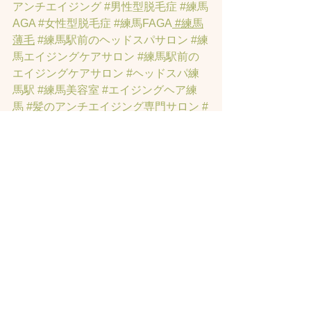
アンチエイジング
#男性型脱毛症
#練馬
AGA
#女性型脱毛症
#練馬FAGA
 #練馬
薄毛
#練馬駅前のヘッドスパサロン
#練
馬エイジングケアサロン
#練馬駅前の
エイジングケアサロン
#ヘッドスパ練
馬駅
#練馬美容室
#エイジングヘア練
馬
#髪のアンチエイジング専門サロン
#
髪質改善トリートメント練馬
#ヘッド
スパ練馬
#練馬リンパマッサージ
#練馬
ヘッドスパ
#練馬ヘッドマッサージ
#ホ
ットペッパービューティーの口コミあ
てにならない
#練馬駅ヘッドスパ
#豊島
園ヘッドスパ
#髪改善
#髪質
#脳疲労改
善
#東京ヘッドスパ
#トステアトリート
メント
#ヘッドスパ練馬駅