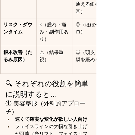
通える価格
帯）
リスク・ダウ
×（腫れ・痛
◎（ほぼゼ
ンタイム
み・副作用あ
ロ）
り）
根本改善（た
△（結果重
◎（頭皮・筋
るみ原因）
視）
膜を緩める）
🔍 それぞれの役割を簡単
に説明すると…
① 美容整形（外科的アプロー
チ）
速くて確実な変化が欲しい人向け
フェイスラインの大幅な引き上げ
が可能（糸リフト、フェイスリフ