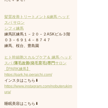
髪質改善トリートメント&練馬 ヘッド
スパ サロン
シフィ練馬
練馬区練馬１－２０－２ASKビル３階
０３－６９１４－８７４７
練馬、桜台、豊島園
ヒト幹細胞スカルプケア＆ 練馬 ヘッド
スパ /
薄毛改善(発毛育毛)専門
サロン
【PARK練馬】
https://park.hp.peraichi.com/
インスタはこちら⬇︎
https://www.instagram.com/nobuterukim
ura/
睡眠美容はこちら⬇︎