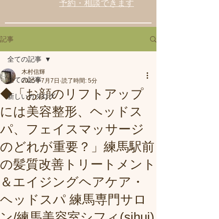
予約・相談できます
記事
全ての記事
木村信輝
全ての記事
2025年7月7日
読了時間: 5分
◆「お顔のリフトアップ
新しいカタログ
には美容整形、ヘッドス
パ、フェイスマッサージ
のどれが重要？」練馬駅前
の髪質改善トリートメント
＆エイジングヘアケア・
ヘッドスパ 練馬専門サロ
ン/練馬美容室シフィ(sihui)