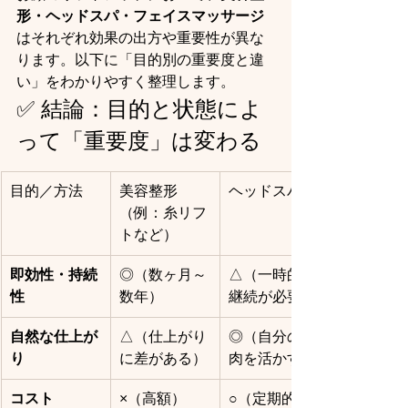
形・ヘッドスパ・フェイスマッサージ
はそれぞれ効果の出方や重要性が異な
ります。以下に「目的別の重要度と違
い」をわかりやすく整理します。
✅ 結論：目的と状態によ
って「重要度」は変わる
目的／方法
美容整形
ヘッドスパ
（例：糸リフ
トなど）
即効性・持続
◎（数ヶ月～
△（一時的、
性
数年）
継続が必要）
自然な仕上が
△（仕上がり
◎（自分の筋
り
に差がある）
肉を活かす）
コスト
×（高額）
○（定期的に