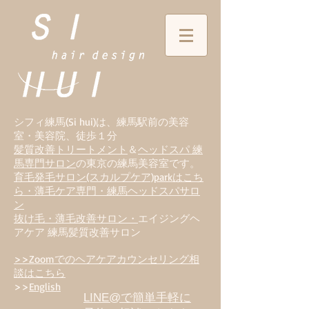
シフィ練馬(Si hui)は、
練
馬駅前の美容
室・美容院、徒歩１分
髪質改善トリートメント
＆
ヘッドスパ 練
馬専門サロン
の東京の練馬美容室です。
育毛発毛サロン(スカルプケア)parkはこち
ら・薄毛ケア専門・練馬ヘッドスパサロ
ン
抜け毛・薄毛改善サロン・
エイジングヘ
アケア 練馬髪質改善サロン
>>Zoomでのヘアケアカウンセリング相
談はこちら
>>
English
LINE@で簡単手軽に