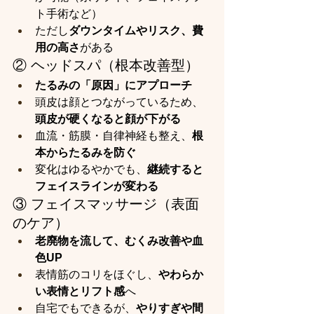
ト手術など）
ただし
ダウンタイムやリスク、費
用の高さ
がある
② ヘッドスパ（根本改善型）
たるみの「原因」にアプローチ
頭皮は顔とつながっているため、
頭皮が硬くなると顔が下がる
血流・筋膜・自律神経も整え、
根
本からたるみを防ぐ
変化はゆるやかでも、
継続すると
フェイスラインが変わる
③ フェイスマッサージ（表面
のケア）
老廃物を流して、むくみ改善や血
色UP
表情筋のコリをほぐし、
やわらか
い表情とリフト感
へ
自宅でもできるが、
やりすぎや間