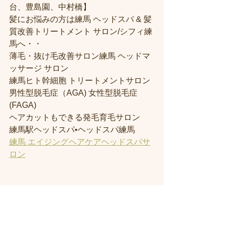
台、豊島園、中村橋】
髪にお悩みの方は練馬 ヘッドスパ & 髪
質改善トリートメント サロン/シフィ練
馬へ・・
薄毛・抜け毛改善サロン練馬 ヘッドマ
ッサージ サロン
練馬ヒト幹細胞 トリートメントサロン
男性型脱毛症（AGA) 女性型脱毛症 
(FAGA)
ヘアカットもできる発毛育毛サロン
練馬駅ヘッドスパ•ヘッドスパ練馬
練馬 エイジングヘアケアヘッドスパサ
ロン
＃練馬駅近くの美容室
＃練馬駅前の美
容室
#練馬美容室
#練馬駅から近い美容
室
#練馬駅近の美容室
#練馬白髪染め
#