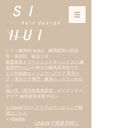
シフィ練馬(Si hui)は、
練
馬駅前の美容
室・美容院、徒歩１分
髪質改善トリートメント
＆
ヘッドスパ 練
馬専門サロン
の東京の練馬美容室です。
ヒト幹細胞エイジングヘアケア 育毛ケ
ア・薄毛ケア専門・練馬ヘッドスパサロ
ン
！
抜け毛・薄毛改善美容室・
エイジングヘ
アケア 練馬髪質改善サロン
>>Zoomでのヘアケアカウンセリング相
談はこちら
>>
English
LINE@で簡単手軽に