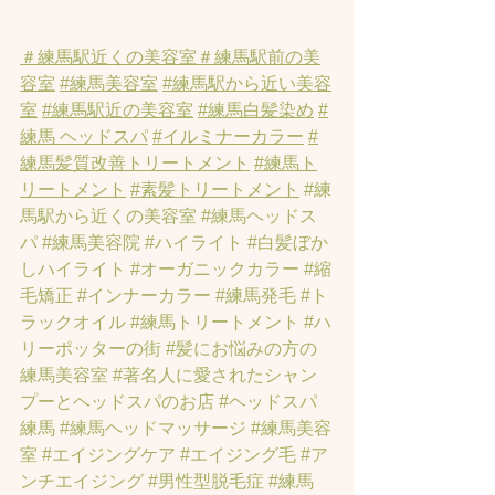
＃練馬駅近くの美容室
＃練馬駅前の美
容室
#練馬美容室
#練馬駅から近い美容
室
#練馬駅近の美容室
#練馬白髪染め
#
練馬 ヘッドスパ
#イルミナーカラー
#
練馬髪質改善トリートメント
#練馬ト
リートメント
#素髪トリートメント
#練
馬駅から近くの美容室
#練馬ヘッドス
パ
#練馬美容院
#ハイライト
#白髪ぼか
しハイライト
#オーガニックカラー
#縮
毛矯正
#インナーカラー
#練馬発毛
#ト
ラックオイル
#練馬トリートメント
#ハ
リーポッターの街
#髪にお悩みの方の
練馬美容室
#著名人に愛されたシャン
プーとヘッドスパのお店
#ヘッドスパ
練馬
#練馬ヘッドマッサージ
#練馬美容
室
#エイジングケア
#エイジング毛
#ア
ンチエイジング
#男性型脱毛症
#練馬