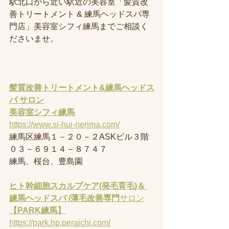
駅北口から近い駅近の美容室「髪質改
善トリートメント & 練馬ヘッドスパ専
門店」美容室シフィ練馬までご相談く
ださいませ。
髪質改善トリートメント&練馬ヘッドス
パ サロン
美容室
シフィ練馬
https://www.si-hui-nerima.com/
練馬区練馬１－２０－２ASKビル３階
０３－６９１４－８７４７
練馬、桜台、豊島園
ヒト幹細胞スカルプケア(発毛育毛)＆ 
練馬ヘッドスパ /薄毛改善専門
サロン
【PARK練馬】
https://park.hp.peraichi.com/