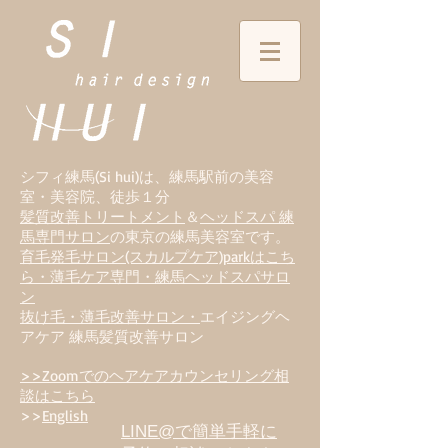
シフィ練馬(Si hui)は、
練
馬駅前の美容
室・美容院、徒歩１分
髪質改善トリートメント
＆
ヘッドスパ 練
馬専門サロン
の東京の練馬美容室です。
育毛発毛サロン(スカルプケア)parkはこち
ら・薄毛ケア専門・練馬ヘッドスパサロ
ン
抜け毛・薄毛改善サロン・
エイジングヘ
アケア 練馬髪質改善サロン
>>Zoomでのヘアケアカウンセリング相
談はこちら
>>
English
LINE@で簡単手軽に