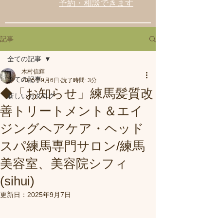
予約・相談できます
記事
全ての記事
木村信輝
全ての記事
2025年9月6日
読了時間: 3分
◆「お知らせ」練馬髪質改
新しいカタログ
善トリートメント＆エイ
ジングヘアケア・ヘッド
スパ練馬専門サロン/練馬
美容室、美容院シフィ
(sihui)
更新日：
2025年9月7日