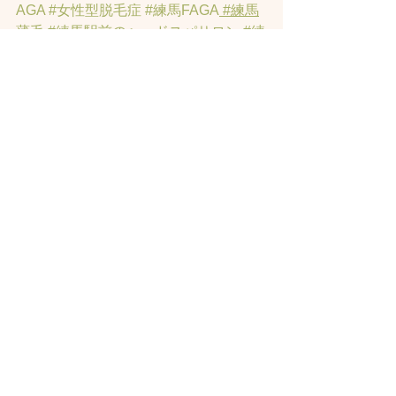
AGA
#女性型脱毛症
#練馬FAGA
 #練馬
薄毛
#練馬駅前のヘッドスパサロン
#練
馬エイジングケアサロン
#練馬駅前の
エイジングケアサロン
#ヘッドスパ練
馬駅
#練馬美容室
#エイジングヘア練
馬
#髪のアンチエイジング専門サロン
#
髪質改善トリートメント練馬
#ヘッド
スパ練馬
#練馬リンパマッサージ
#練馬
ヘッドスパ
#練馬ヘッドマッサージ
#練
馬駅ヘッドスパ
#豊島園ヘッドスパ
#髪
改善
#髪質
#脳疲労改善
#東京ヘッドス
パ
#トステアトリートメント
#ヘッドス
パ練馬駅
#髪質改善練馬区
#ヘッドスパ
東京
#睡眠美容
#髪質改善50代美容院
#
練馬ヒト幹細胞
#東京ヒト幹細胞
#ヒト
幹細胞薄毛
#再生医療
#スカルプ頭皮
#
ヒト幹細胞スカルプサロン
#ヒト幹細
胞東京
#ヒト幹細胞培養液
#ヒト幹細胞
トリートメント
#ヒト幹細胞ヘッドス