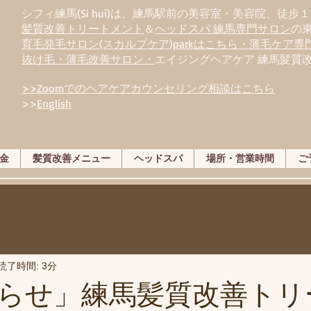
シフィ練馬(Si hui)は、
練
馬駅前の美容室・美容院、徒歩１
髪質改善トリートメント
＆
ヘッドスパ 練馬専門サロン
の
育毛発毛サロン(スカルプケア)parkはこちら・薄毛ケア
抜け毛・薄毛改善サロン・
エイジングヘアケア 練馬髪質
>>Zoomでのヘアケアカウンセリング相談はこちら
>>
English
金
髪質改善メニュー
ヘッドスパ
場所・営業時間
ご
読了時間: 3分
らせ」練馬髪質改善トリ