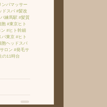
リンパマッサー
ッドスパ
#髪改
スパ練馬駅
#髪質
細胞
#東京ヒト
ロン
#ヒト幹細
スパ東京
#ヒト
細胞ヘッドスパ
毛サロン
#発毛サ
生の11時台