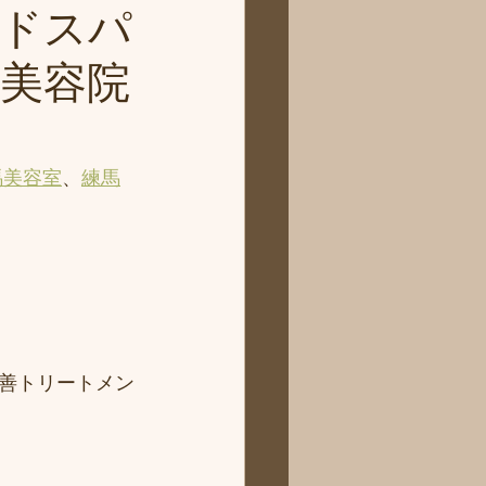
ドスパ
馬美容院
馬美容室
、
練馬
善トリートメン