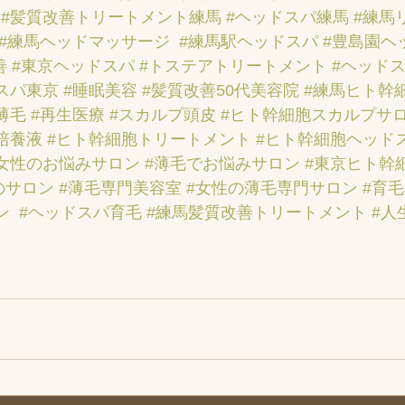
#髪質改善トリートメント練馬
#ヘッドスパ練馬
#練馬
#練馬ヘッドマッサージ
#練馬駅ヘッドスパ
#豊島園ヘ
善
#東京ヘッドスパ
#トステアトリートメント
#ヘッド
スパ東京
#睡眠美容
#髪質改善50代美容院
#練馬ヒト幹
薄毛
#再生医療
#スカルプ頭皮
#ヒト幹細胞スカルプサ
培養液
#ヒト幹細胞トリートメント
#ヒト幹細胞ヘッド
女性のお悩みサロン
#薄毛でお悩みサロン
#東京ヒト幹
のサロン
#薄毛専門美容室
#女性の薄毛専門サロン
#育
ン
#ヘッドスパ育毛
#練馬髪質改善トリートメント
#人