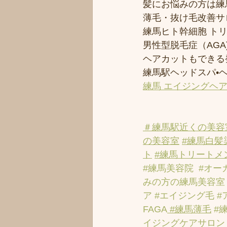
髪にお悩みの方は練馬
薄毛・抜け毛改善サ
練馬ヒト幹細胞 ト
男性型脱毛症（AGA)
ヘアカットもできる
練馬駅ヘッドスパ•
練馬 エイジングヘ
＃練馬駅近くの美容
の美容室
#練馬白髪
ト
#練馬トリートメ
#練馬美容院
#オー
みの方の練馬美容室
ア
#エイジング毛
#
FAGA
 #練馬薄毛
#
イジングケアサロン