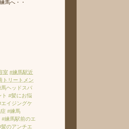
ィ練馬へ・・
容室
#練馬駅近
善トリートメン
練馬ヘッドスパ
ント
#髪にお悩
#エイジングケ
毛症
#練馬
ン
#練馬駅前のエ
#髪のアンチエ