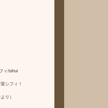
sihui 
容室シフィ！
より） 