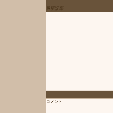
最新記事
「次回は」練馬髪質改善トリ
コメント
ートメント＆エイジングヘア
ケア・ヘッドスパ練馬専門サ