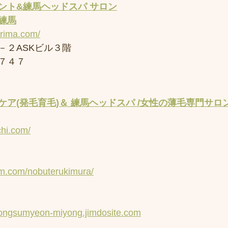
ント&練馬ヘッドスパ サロン
練馬
erima.com/
－２ASKビル３階
７４７
ア(発毛育毛)＆ 練馬ヘッドスパ /女性の薄毛専門サロン
chi.com/
am.com/nobuterukimura/
yongsumyeon-miyong.jimdosite.com