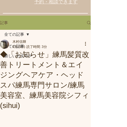
予約・相談できます
記事
全ての記事
木村信輝
全ての記事
5月20日
読了時間: 3分
◆「お知らせ」練馬髪質改
新しいカタログ
善トリートメント＆エイ
ジングヘアケア・ヘッド
スパ練馬専門サロン/練馬
美容室、練馬美容院シフィ
(sihui)