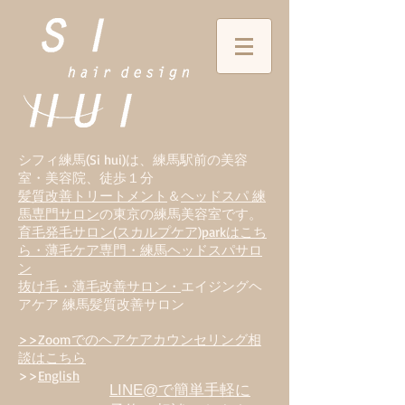
シフィ練馬(Si hui)は、
練
馬駅前の美容
室・美容院、徒歩１分
髪質改善トリートメント
＆
ヘッドスパ 練
馬専門サロン
の東京の練馬美容室です。
育毛発毛サロン(スカルプケア)parkはこち
ら・薄毛ケア専門・練馬ヘッドスパサロ
ン
抜け毛・薄毛改善サロン・
エイジングヘ
アケア 練馬髪質改善サロン
>>Zoomでのヘアケアカウンセリング相
談はこちら
>>
English
LINE@で簡単手軽に