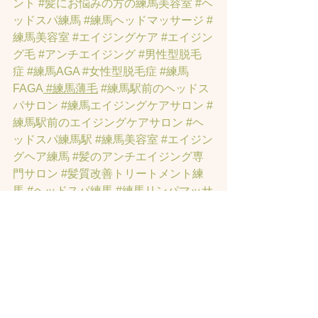
ント
#髪にお悩みの方の練馬美容室
#ヘ
ッドスパ練馬
#練馬ヘッドマッサージ
#
練馬美容室
#エイジングケア
#エイジン
グ毛
#アンチエイジング
#男性型脱毛
症
#練馬AGA
#女性型脱毛症
#練馬
FAGA
 #練馬薄毛
#練馬駅前のヘッドス
パサロン
#練馬エイジングケアサロン
#
練馬駅前のエイジングケアサロン
#ヘ
ッドスパ練馬駅
#練馬美容室
#エイジン
グヘア練馬
#髪のアンチエイジング専
門サロン
#髪質改善トリートメント練
馬
#ヘッドスパ練馬
#練馬リンパマッサ
ージ
#練馬ヘッドスパ
#練馬ヘッドマッ
サージ
#練馬駅ヘッドスパ
#豊島園ヘ
ッドスパ
#髪改善
#髪質
#脳疲労改善
#
東京ヘッドスパ
#トステアトリートメ
ント
#ヘッドスパ練馬駅
#髪質改善練馬
区
#ヘッドスパ東京
#睡眠美容
#髪質改
善50代美容院
#練馬ヒト幹細胞
#東京ヒ