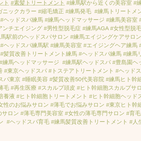
ント
#素髪トリートメント
#練馬駅から近くの美容室
#
ガニックカラー
#縮毛矯正
#練馬発毛
#練馬トリートメ
#ヘッドスパ練馬
#練馬ヘッドマッサージ
#練馬美容室
アンチエイジング
#男性型脱毛症
#練馬AGA
#女性型脱
練馬駅前のヘッドスパサロン
#練馬エイジングケアサロ
#ヘッドスパ練馬駅
#練馬美容室
#エイジングヘア練馬
#髪質改善トリートメント練馬
#ヘッドスパ練馬
#練馬
#練馬ヘッドマッサージ
#練馬駅ヘッドスパ
#豊島園ヘ
善
#東京ヘッドスパ
#トステアトリートメント
#ヘッド
スパ東京
#睡眠美容
#髪質改善50代美容院
#練馬ヒト幹
薄毛
#再生医療
#スカルプ頭皮
#ヒト幹細胞スカルプサ
培養液
#ヒト幹細胞トリートメント
#ヒト幹細胞ヘッド
女性のお悩みサロン
#薄毛でお悩みサロン
#東京ヒト幹
のサロン
#薄毛専門美容室
#女性の薄毛専門サロン
#育
ン
#ヘッドスパ育毛
#練馬髪質改善トリートメント
#人