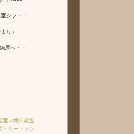
容室シフィ！
より） 
ィ練馬へ・・
容室
#練馬駅近
善トリートメン