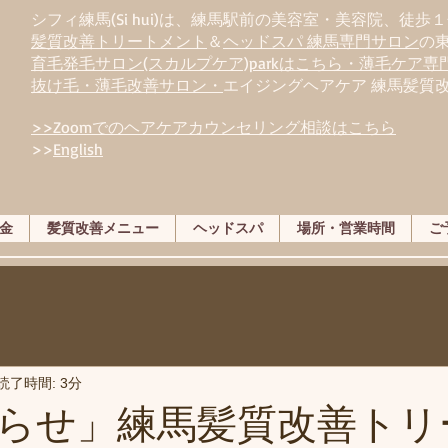
シフィ練馬(Si hui)は、
練
馬駅前の美容室・美容院、徒歩１
髪質改善トリートメント
＆
ヘッドスパ 練馬専門サロン
の
育毛発毛サロン(スカルプケア)parkはこちら・薄毛ケア
抜け毛・薄毛改善サロン・
エイジングヘアケア 練馬髪質
>>Zoomでのヘアケアカウンセリング相談はこちら
>>
English
金
髪質改善メニュー
ヘッドスパ
場所・営業時間
ご
読了時間: 3分
らせ」練馬髪質改善トリ