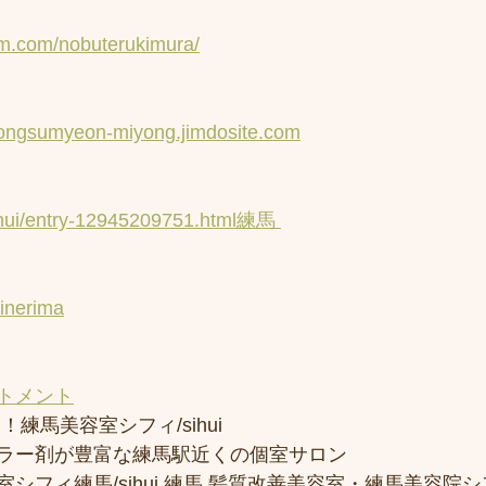
am.com/nobuterukimura/
yongsumyeon-miyong.jimdosite.com
inhui/entry-12945209751.html練馬 
uinerima
トメント
練馬美容室シフィ/sihui 
ラー剤が豊富な練馬駅近くの個室サロン
フィ練馬/sihui 練馬 髪質改善美容室・練馬美容院シフィ/