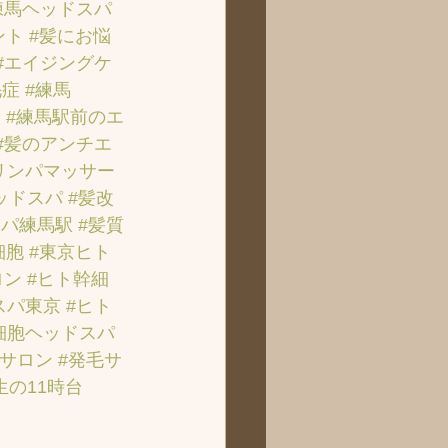
練馬ヘッドスパ
ント
#髪にお悩
#エイジングケ
毛症
#練馬
ン
#練馬駅前のエ
#髪のアンチエ
リンパマッサー
ッドスパ
#髪改
スパ練馬駅
#髪質
細胞
#東京ヒト
ロン
#ヒト幹細
スパ東京
#ヒト
細胞ヘッドスパ
毛サロン
#発毛サ
生の11時台