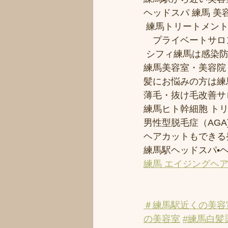
ヘッドスパ 練馬 美
 練馬トリートメン
　プライベートサロ
 シフィ練馬は感染
練馬美容室・美容院
髪にお悩みの方は練馬
薄毛・抜け毛改善サ
練馬ヒト幹細胞 ト
男性型脱毛症（AGA)
ヘアカットもできる
練馬駅ヘッドスパ•
練馬 エイジングヘ
＃練馬駅近くの美容
の美容室
#練馬白髪