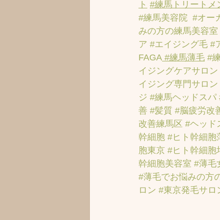
ト
#練馬トリートメ
#練馬美容院
#オー
みの方の練馬美容室
ア
#エイジング毛
#
FAGA
 #練馬薄毛
#
イジングケアサロン
イジング専門サロン
ジ
#練馬ヘッドスパ
善
#髪質
#脳疲労改
改善練馬区
#ヘッド
幹細胞
#ヒト幹細胞
胞東京
#ヒト幹細胞
幹細胞美容室
#薄毛
#薄毛でお悩みの方
ロン
#東京発毛サロ