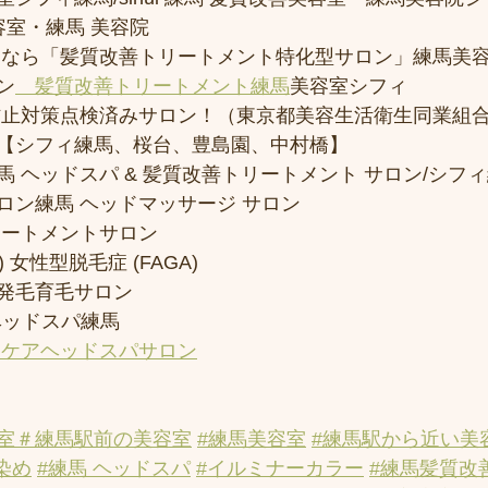
容室・練馬 美容院
トなら「髪質改善トリートメント特化型サロン」練馬美
ン
　髪質改善トリートメント練馬
美容室シフィ
防止対策点検済みサロン！（東京都美容生活衛生同業組合
【シフィ練馬、桜台、豊島園、中村橋】
 ヘッドスパ & 髪質改善トリートメント サロン/シフ
ロン練馬 ヘッドマッサージ サロン
リートメントサロン
 女性型脱毛症 (FAGA)
発毛育毛サロン
ヘッドスパ練馬
アケアヘッドスパサロン
室
＃練馬駅前の美容室
#練馬美容室
#練馬駅から近い美
染め
#練馬 ヘッドスパ
#イルミナーカラー
#練馬髪質改