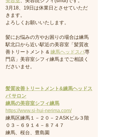
美容室
、美容院シフィ(sihui)です。
3月18、19日は休業日とさせていただ
きます。
よろしくお願いいたします。
髪にお悩みの方やお困りの場合は練馬
駅北口から近い駅近の美容室「髪質改
善トリートメント & 
練馬ヘッドスパ
専
門店」美容室シフィ練馬までご相談く
ださいませ。
髪質改善トリートメント&練馬ヘッドス
パ サロン
練馬の美容室
シフィ練馬
https://www.si-hui-nerima.com/
練馬区練馬１－２０－２ASKビル３階
０３－６９１４－８７４７
練馬、桜台、豊島園