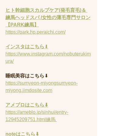
ヒト幹細胞スカルプケア(発毛育毛)＆ 
練馬ヘッドスパ /女性の薄毛専門サロン
【PARK練馬】
https://park.hp.peraichi.com/
インスタはこちら
⬇︎
https://www.instagram.com/nobuterukim
ura/
睡眠美容はこちら
⬇︎
https://sumyeon-miyongsumyeon-
miyong.jimdosite.com
アメブロはこちら⬇︎
https://ameblo.jp/sinhui/entry-
12945209751.html練馬 
noteはこちら⬇︎