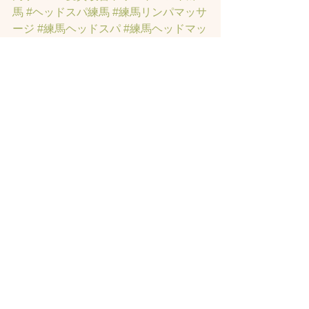
馬
#ヘッドスパ練馬
#練馬リンパマッサ
ージ
#練馬ヘッドスパ
#練馬ヘッドマッ
サージ
#練馬駅ヘッドスパ
#豊島園ヘ
ッドスパ
#髪改善
#髪質
#脳疲労改善
#
東京ヘッドスパ
#トステアトリートメ
ント
#ヘッドスパ練馬駅
#髪質改善練馬
区
#ヘッドスパ東京
#睡眠美容
#髪質改
善50代美容院
#練馬ヒト幹細胞
#東京ヒ
ト幹細胞
#ヒト幹細胞薄毛
#再生医療
#
スカルプ頭皮
#ヒト幹細胞スカルプサ
ロン
#ヒト幹細胞東京
#ヒト幹細胞培養
液
#ヒト幹細胞トリートメント
#ヒト幹
細胞ヘッドスパ東京
#ヒト幹細胞美容
室
#薄毛女性のお悩みサロン
#薄毛でお
悩みサロン
#東京ヒト幹細胞ヘッドス
パ
#薄毛でお悩みの方のサロン
#薄毛専
門美容室
#女性の薄毛専門サロン
#育毛
サロン
#発毛サロン
#東京発毛サロン